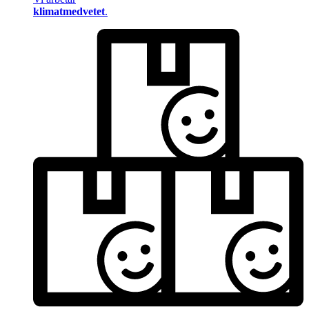
klimatmedvetet
.