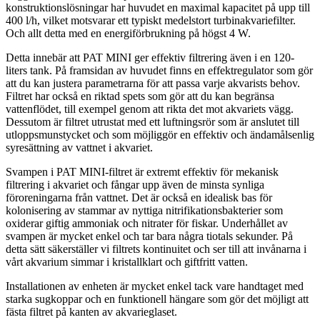
konstruktionslösningar har huvudet en maximal kapacitet på upp till
400 l/h, vilket motsvarar ett typiskt medelstort turbinakvariefilter.
Och allt detta med en energiförbrukning på högst 4 W.
Detta innebär att PAT MINI ger effektiv filtrering även i en 120-
liters tank. På framsidan av huvudet finns en effektregulator som gör
att du kan justera parametrarna för att passa varje akvarists behov.
Filtret har också en riktad spets som gör att du kan begränsa
vattenflödet, till exempel genom att rikta det mot akvariets vägg.
Dessutom är filtret utrustat med ett luftningsrör som är anslutet till
utloppsmunstycket och som möjliggör en effektiv och ändamålsenlig
syresättning av vattnet i akvariet.
Svampen i PAT MINI-filtret är extremt effektiv för mekanisk
filtrering i akvariet och fångar upp även de minsta synliga
föroreningarna från vattnet. Det är också en idealisk bas för
kolonisering av stammar av nyttiga nitrifikationsbakterier som
oxiderar giftig ammoniak och nitrater för fiskar. Underhållet av
svampen är mycket enkel och tar bara några tiotals sekunder. På
detta sätt säkerställer vi filtrets kontinuitet och ser till att invånarna i
vårt akvarium simmar i kristallklart och giftfritt vatten.
Installationen av enheten är mycket enkel tack vare handtaget med
starka sugkoppar och en funktionell hängare som gör det möjligt att
fästa filtret på kanten av akvarieglaset.