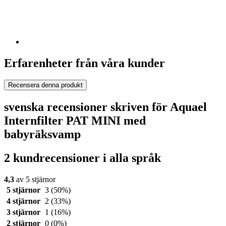
Erfarenheter från våra kunder
Recensera denna produkt
svenska recensioner skriven för Aquael
Internfilter PAT MINI med
babyräksvamp
2 kundrecensioner i alla språk
4,3
av 5 stjärnor
5 stjärnor
3
(50%)
4 stjärnor
2
(33%)
3 stjärnor
1
(16%)
2 stjärnor
0
(0%)