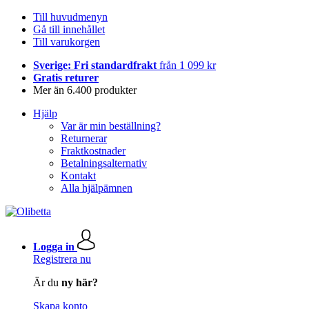
Till huvudmenyn
Gå till innehållet
Till varukorgen
Sverige: Fri standardfrakt
från 1 099 kr
Gratis returer
Mer än 6.400 produkter
Hjälp
Var är min beställning?
Returnerar
Fraktkostnader
Betalningsalternativ
Kontakt
Alla hjälpämnen
Logga in
Registrera nu
Är du
ny här?
Skapa konto