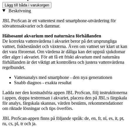
Lägg till båda i varukorgen
Beskrivning
JBL ProScan är ett vattentest med smartphone-utvärdering för
sötvattensakvarier och dammar.
Hälsosamt akvarium med naturnära förhållanden
De korrekta vattenvärdena i akvariet beror på det ursprungliga
vattnet, fiskbeståndet och växterna. Även om vattnet ser klart ut kan
det vara förorenat. Om värdena är dåliga kan det uppstå sjukdomar
eller alger i akvariet. För att få ett friskt akvarium med naturnära
förhållanden är det viktigt att kontrollera och justera vattenvärdena
regelbundet.
Vattenanalys med smartphone - den nya generationen
Snabb diagnos - exakta resultat
Ladda ner den kostnadsfria appen JBL ProScan, följ instruktionerna
i appen, doppa testremsan i akvariet, placera den på JBL:s färgskala
för analys, färgskala skannas, värden bestäms, rekommendationer
om riktade lösningar och tips överförs.
JBL ProScan-appen finns på följande språk: de, en, fr, nl, es, it, pt,
ru, cs, pl, tr och ja.