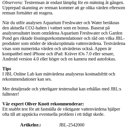
Observera:
Testremsan är endast lämplig för en mätning åt gången.
Upprepad skanning av remsan kommer att ge olika värden eftersom
remsan fortsätter att reagera.
När du utför analysen Aquarium Freshwater och Water beräknas
den aktuella CO2-halten i vattnet som en bonus. Baserat på
analysresultatet inom områdena Aquarium Freshwater och Garden
Pond ges riktade lösningsrekommendationer och råd om vilka JBL-
produkter som stöder de ideala/optimala vattenvärdena. Testvärdena
visas som numeriska värden och utvärderas också. Appen är
kompatibel med iPhone och iPad: Kräver iOs 7.0 eller senare,
Android version 4.0 eller högre och en kamera med autofokus.
Tips
I JBL Online Lab kan mätvärdena analyseras kostnadsfritt och
rekommendationer kan ses.
Mer detaljerade och ytterligare testresultat kan erhållas med JBL:s
falltester!
Vår expert Oliver Knott rekommenderar:
Ett snabbt test för att fastställa de viktigaste vattenvärdena hjälper
ofta till att upptäcka eventuella problem i ett tidigt skede.
Artikelnr.:
JBL-2542000