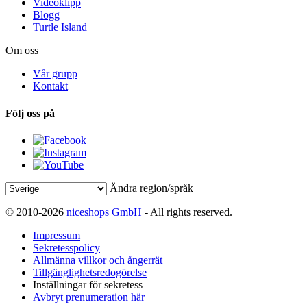
Videoklipp
Blogg
Turtle Island
Om oss
Vår grupp
Kontakt
Följ oss på
Ändra region/språk
© 2010-2026
niceshops GmbH
- All rights reserved.
Impressum
Sekretesspolicy
Allmänna villkor och ångerrät
Tillgänglighetsredogörelse
Inställningar för sekretess
Avbryt prenumeration här