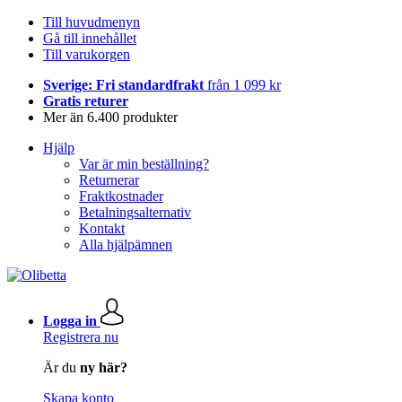
Till huvudmenyn
Gå till innehållet
Till varukorgen
Sverige: Fri standardfrakt
från 1 099 kr
Gratis returer
Mer än 6.400 produkter
Hjälp
Var är min beställning?
Returnerar
Fraktkostnader
Betalningsalternativ
Kontakt
Alla hjälpämnen
Logga in
Registrera nu
Är du
ny här?
Skapa konto