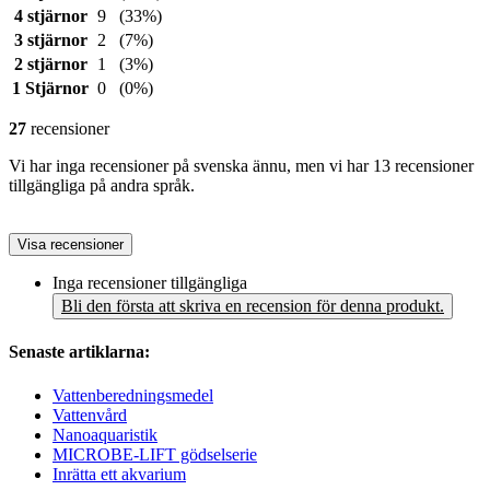
4 stjärnor
9
(33%)
3 stjärnor
2
(7%)
2 stjärnor
1
(3%)
1 Stjärnor
0
(0%)
27
recensioner
Vi har inga recensioner på svenska ännu, men vi har 13 recensioner
tillgängliga på andra språk.
Visa recensioner
Inga recensioner tillgängliga
Bli den första att skriva en recension för denna produkt.
Senaste artiklarna:
Vattenberedningsmedel
Vattenvård
Nanoaquaristik
MICROBE-LIFT gödselserie
Inrätta ett akvarium