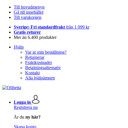
Till huvudmenyn
Gå till innehållet
Till varukorgen
Sverige: Fri standardfrakt
från 1 099 kr
Gratis returer
Mer än 6.400 produkter
Hjälp
Var är min beställning?
Returnerar
Fraktkostnader
Betalningsalternativ
Kontakt
Alla hjälpämnen
Logga in
Registrera nu
Är du
ny här?
Skapa konto