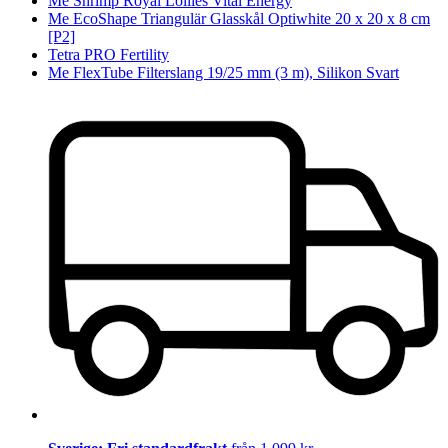
Me Shrimp Royal Lollies Vital Energy
Me EcoShape Triangulär Glasskål Optiwhite 20 x 20 x 8 cm
[P2]
Tetra PRO Fertility
Me FlexTube Filterslang 19/25 mm (3 m), Silikon Svart