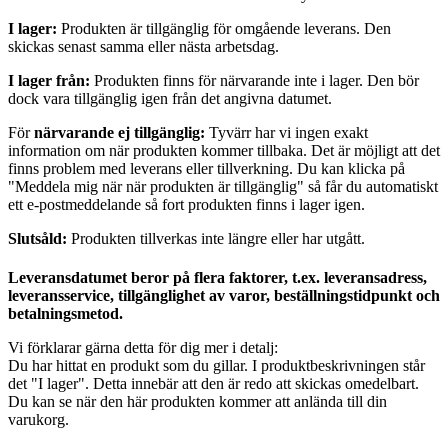
I lager:
Produkten är tillgänglig för omgående leverans. Den
skickas senast samma eller nästa arbetsdag.
I lager från:
Produkten finns för närvarande inte i lager. Den bör
dock vara tillgänglig igen från det angivna datumet.
För
närvarande ej tillgänglig:
Tyvärr har vi ingen exakt
information om när produkten kommer tillbaka. Det är möjligt att det
finns problem med leverans eller tillverkning. Du kan klicka på
"Meddela mig när när produkten är tillgänglig" så får du automatiskt
ett e-postmeddelande så fort produkten finns i lager igen.
Slutsåld:
Produkten tillverkas inte längre eller har utgått.
Leveransdatumet beror på flera faktorer, t.ex. leveransadress,
leveransservice, tillgänglighet av varor, beställningstidpunkt och
betalningsmetod.
Vi förklarar gärna detta för dig mer i detalj:
Du har hittat en produkt som du gillar. I produktbeskrivningen står
det "I lager". Detta innebär att den är redo att skickas omedelbart.
Du kan se när den här produkten kommer att anlända till din
varukorg.