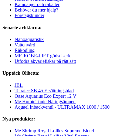
Kampanjer och rabatter
Behöver du mer hjälp?
Företagskunder
Senaste artiklarna:
Nanoaquaristik
Vattenvård
Räkodling
MICROBE-LIFT gödselserie
Utfodra akvariefiskar på rätt sätt
Upptäck Olibetta:
JBL
Tetratec SB 45 Ersättningsblad
Oase Aquarius Eco Expert 12 V
Me HuminTonic Näringsämnen
Aquael Inbackventil - ULTRAMAX 1000 / 1500
Nya produkter:
Me Shrimp Royal Lollies Supreme Blend