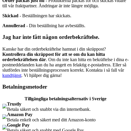
Order packas just nu
- Produkterna packas för och skickas vidare
till vår fraktpartner. Ändringar är inte längre möjliga.
Skickad
- Beställningen har skickats.
Annullerad
- Din beställning har avbeställts.
Jag har inte fått någon orderbekräftelse.
Kanske har din orderbekräftelse hamnat i din skräppost?
Kontrollera din skräppost för att se om du kan hitta
orderbekräftelsen där
. Om du inte kan hitta en bekräftelse i dina e-
postmeddelanden kan du ha angett en felaktig e-postadress. Eller så
slutfördes inte beställningsprocessen korrekt. Kontakta i så fall vår
kundtjänst
. Vi hjälper dig gärna!
Betalningsmetoder
Tillgängliga betalningsalternativ i Sverige
Trustly
Betala säkert och snabbt via din internetbank.
Amazon Pay
Betala enkelt och säkert med ditt Amazon-konto
Google Pay
Betala säkert och snabbt med Google Pay.