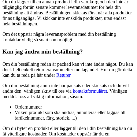
Om du lägger till en annan produkt i din varukorg och den inte är
tillgänglig förrän senare kommer leveransdatumet för hela din
beställning att ändras. Beställningen skickas först när alla produkter
finns tillgängliga. Vi skickar inte enskilda produkter, utan endast
hela beställningen.
Om det uppstår några leveransproblem med din beställning
kontaktar vi dig så snart som möjligt.
Kan jag ändra min beställning?
Om din beställning redan är packad kan vi inte ändra något. Du kan
dock helt enkelt returnera varan efter mottagandet. Hur du gör detta
kan du ta reda på här under
Returer
.
Om din beställning ännu inte har packats eller skickats och du vill
ändra den, vänligen skriv till oss via
kontaktformuläret
. Vänligen
meddela oss all viktig information, såsom:
Ordernummer
Vilken produkt som ska ändras, annulleras eller läggas till
(artikelnummer, färg, storlek, ...)
Om du byter en produkt eller lägger till den i din beställning kan du
få ytterligare kostnader. Om kostnader uppstår får du en