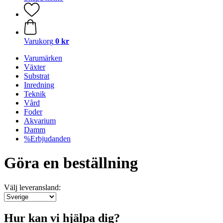
Varukorg
0 kr
Varumärken
Växter
Substrat
Inredning
Teknik
Vård
Foder
Akvarium
Damm
%Erbjudanden
Göra en beställning
Välj leveransland:
Hur kan vi hjälpa dig?