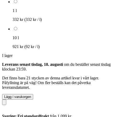
1 l
332 kr
(332 kr / l)
10 l
921 kr
(92 kr / l)
I lager
Leverans senast tisdag, 18. augusti
om du beställer senast
tisdag
klockan 23:59
.
Det finns bara 21 stycken av denna artikel kvar i vårt lager.
Påfyllning är på väg! Om fler beställs kan det påverka
leveransdatumet.
Lägg i varukorgen
Sverige: Fri standardfrakt
från 1 099 kr