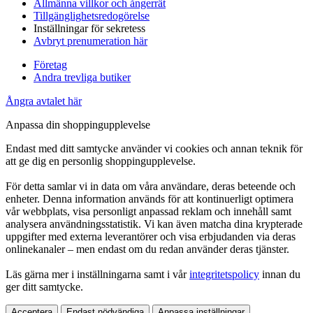
Allmänna villkor och ångerrät
Tillgänglighetsredogörelse
Inställningar för sekretess
Avbryt prenumeration här
Företag
Andra trevliga butiker
Ångra avtalet här
Anpassa din shoppingupplevelse
Endast med ditt samtycke använder vi cookies och annan teknik för
att ge dig en personlig shoppingupplevelse.
För detta samlar vi in data om våra användare, deras beteende och
enheter. Denna information används för att kontinuerligt optimera
vår webbplats, visa personligt anpassad reklam och innehåll samt
analysera användningsstatistik. Vi kan även matcha dina krypterade
uppgifter med externa leverantörer och visa erbjudanden via deras
onlinekanaler – men endast om du redan använder deras tjänster.
Läs gärna mer i inställningarna samt i vår
integritetspolicy
innan du
ger ditt samtycke.
Acceptera
Endast nödvändiga
Anpassa inställningar