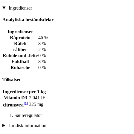
Ingredienser
Analytiska beståndsdelar
Ingredienser
Råprotein
46 %
Råfett
8 %
råfiber
2 %
Rohöle und -fette
0 %
Fukthalt
8 %
Rohasche
0 %
Tillsatser
Ingredienser
per 1 kg
Vitamin D3
2.041 IE
[1]
325 mg
citronsyra
Säureregulator
Juridisk information