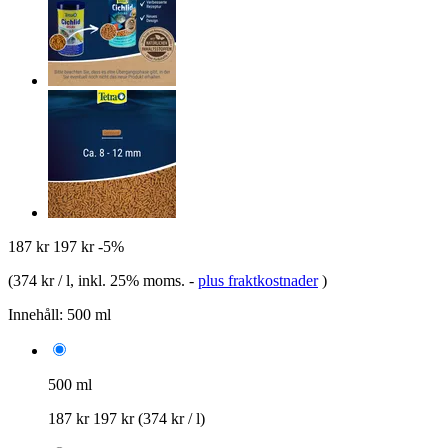
187 kr
197 kr
-5%
(
374 kr / l
, inkl. 25% moms.
-
plus fraktkostnader
)
Innehåll:
500 ml
500 ml
187 kr
197 kr
(374 kr / l)