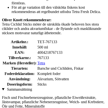
förstöras.
För att ge variation till den välskötta fiskens kost
rekommenderas att regelbundet utfodra Tetra Fresh Delica.
Oliver Knott rekommenderar:
Tetra Cichlid Sticks möter de särskilda ökade behoven hos stora
ciklider och andra akvariumfiskar - de flytande och maskliknande
sticksen motsvarar naturligt ätbeteende.
Artikelnr.:
TET-767133
Innehåll:
500 ml
EAN:
4004218767133
Tillverkarnr.:
767133
Marken (Hersteller):
Tetra
Tierarten:
Barsche und Cichliden, Fiskar
Foderdeklaration:
Komplett foder
Användning:
Akvarium, Sötvatten
Doseringsform:
Sticks
Sammansättning
Fisch und Fischnebenerzeugnisse, pflanzliche Eiweißextrakte,
Jästsvampar, pflanzliche Nebenerzeugnisse, Weich- und Krebstiere,
Öle und Fette, Mineralstoffe