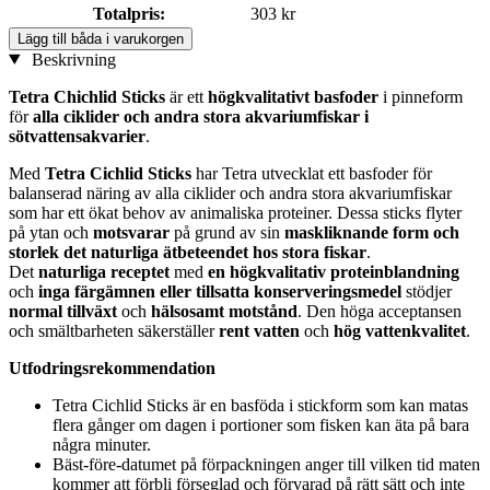
Totalpris:
303 kr
Lägg till båda i varukorgen
Beskrivning
Tetra Chichlid Sticks
är ett
högkvalitativt basfoder
i pinneform
för
alla ciklider och andra stora akvariumfiskar i
sötvattensakvarier
.
Med
Tetra Cichlid Sticks
har Tetra utvecklat ett basfoder för
balanserad näring av alla ciklider och andra stora akvariumfiskar
som har ett ökat behov av animaliska proteiner. Dessa sticks flyter
på ytan och
motsvarar
på grund av sin
maskliknande form och
storlek
det naturliga ätbeteendet hos stora fiskar
.
Det
naturliga receptet
med
en högkvalitativ proteinblandning
och
inga färgämnen eller tillsatta konserveringsmedel
stödjer
normal tillväxt
och
hälsosamt motstånd
. Den höga acceptansen
och smältbarheten säkerställer
rent vatten
och
hög vattenkvalitet
.
Utfodringsrekommendation
Tetra Cichlid Sticks är en basföda i stickform som kan matas
flera gånger om dagen i portioner som fisken kan äta på bara
några minuter.
Bäst-före-datumet på förpackningen anger till vilken tid maten
kommer att förbli förseglad och förvarad på rätt sätt och inte