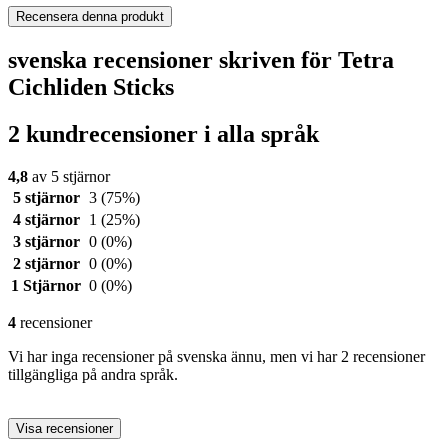
Recensera denna produkt
svenska recensioner skriven för Tetra
Cichliden Sticks
2 kundrecensioner i alla språk
4,8
av 5 stjärnor
5 stjärnor
3
(75%)
4 stjärnor
1
(25%)
3 stjärnor
0
(0%)
2 stjärnor
0
(0%)
1 Stjärnor
0
(0%)
4
recensioner
Vi har inga recensioner på svenska ännu, men vi har 2 recensioner
tillgängliga på andra språk.
Visa recensioner