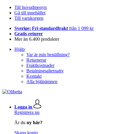
Till huvudmenyn
Gå till innehållet
Till varukorgen
Sverige: Fri standardfrakt
från 1 099 kr
Gratis returer
Mer än 6.400 produkter
Hjälp
Var är min beställning?
Returnerar
Fraktkostnader
Betalningsalternativ
Kontakt
Alla hjälpämnen
Logga in
Registrera nu
Är du
ny här?
Skapa konto