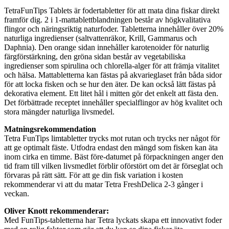
TetraFunTips Tablets är fodertabletter för att mata dina fiskar direkt
framför dig. 2 i 1-mattablettblandningen består av högkvalitativa
flingor och näringsriktig naturfoder. Tabletterna innehåller över 20%
naturliga ingredienser (saltvattenräkor, Krill, Gammarus och
Daphnia). Den orange sidan innehåller karotenoider för naturlig
färgförstärkning, den gröna sidan består av vegetabiliska
ingredienser som spirulina och chlorella-alger för att främja vitalitet
och hälsa. Mattabletterna kan fästas på akvarieglaset från båda sidor
för att locka fisken och se hur den äter. De kan också lätt fästas på
dekorativa element. Ett litet hål i mitten gör det enkelt att fästa den.
Det förbättrade receptet innehåller specialflingor av hög kvalitet och
stora mängder naturliga livsmedel.
Matningsrekommendation
Tetra FunTips limtabletter trycks mot rutan och trycks ner något för
att ge optimalt fäste. Utfodra endast den mängd som fisken kan äta
inom cirka en timme. Bäst före-datumet på förpackningen anger den
tid fram till vilken livsmedlet förblir oförstört om det är förseglat och
förvaras på rätt sätt. För att ge din fisk variation i kosten
rekommenderar vi att du matar Tetra FreshDelica 2-3 gånger i
veckan.
Oliver Knott rekommenderar:
Med FunTips-tabletterna har Tetra lyckats skapa ett innovativt foder