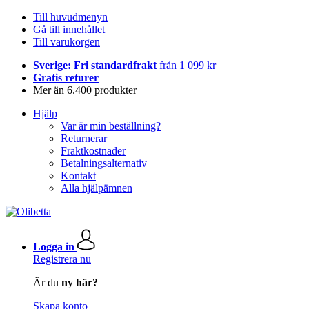
Till huvudmenyn
Gå till innehållet
Till varukorgen
Sverige: Fri standardfrakt
från 1 099 kr
Gratis returer
Mer än 6.400 produkter
Hjälp
Var är min beställning?
Returnerar
Fraktkostnader
Betalningsalternativ
Kontakt
Alla hjälpämnen
Logga in
Registrera nu
Är du
ny här?
Skapa konto