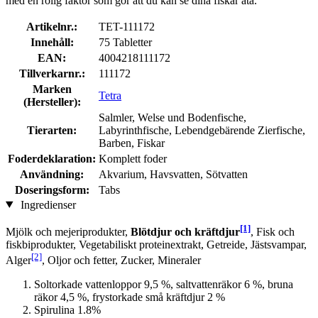
med en rolig faktor som gör att du kan se dina fiskar äta.
Artikelnr.:
TET-111172
Innehåll:
75 Tabletter
EAN:
4004218111172
Tillverkarnr.:
111172
Marken
Tetra
(Hersteller):
Salmler, Welse und Bodenfische,
Tierarten:
Labyrinthfische, Lebendgebärende Zierfische,
Barben, Fiskar
Foderdeklaration:
Komplett foder
Användning:
Akvarium, Havsvatten, Sötvatten
Doseringsform:
Tabs
Ingredienser
[1]
Mjölk och mejeriprodukter,
Blötdjur och kräftdjur
, Fisk och
fiskbiprodukter, Vegetabiliskt proteinextrakt, Getreide, Jästsvampar,
[2]
Alger
, Oljor och fetter, Zucker, Mineraler
Soltorkade vattenloppor 9,5 %, saltvattenräkor 6 %, bruna
räkor 4,5 %, frystorkade små kräftdjur 2 %
Spirulina 1.8%