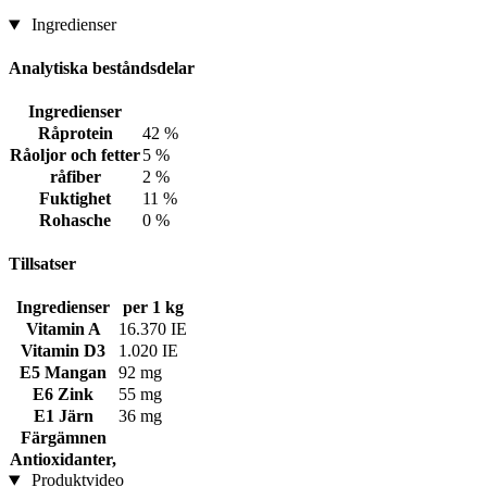
Ingredienser
Analytiska beståndsdelar
Ingredienser
Råprotein
42 %
Råoljor och fetter
5 %
råfiber
2 %
Fuktighet
11 %
Rohasche
0 %
Tillsatser
Ingredienser
per 1 kg
Vitamin A
16.370 IE
Vitamin D3
1.020 IE
E5 Mangan
92 mg
E6 Zink
55 mg
E1 Järn
36 mg
Färgämnen
Antioxidanter,
Produktvideo