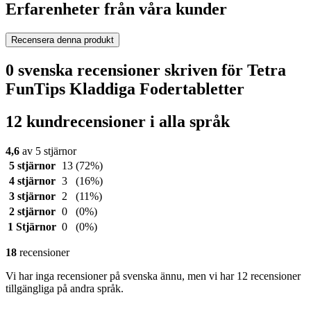
Erfarenheter från våra kunder
Recensera denna produkt
0 svenska recensioner skriven för Tetra
FunTips Kladdiga Fodertabletter
12 kundrecensioner i alla språk
4,6
av 5 stjärnor
5 stjärnor
13
(72%)
4 stjärnor
3
(16%)
3 stjärnor
2
(11%)
2 stjärnor
0
(0%)
1 Stjärnor
0
(0%)
18
recensioner
Vi har inga recensioner på svenska ännu, men vi har 12 recensioner
tillgängliga på andra språk.