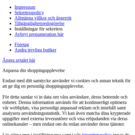
Impressum
Sekretesspolicy
Allmänna villkor och ångerrät
Tillgänglighetsredogörelse
Inställningar för sekretess
Avbryt prenumeration här
Företag
Andra trevliga butiker
Ångra avtalet här
Anpassa din shoppingupplevelse
Endast med ditt samtycke använder vi cookies och annan teknik för
att ge dig en personlig shoppingupplevelse.
För detta samlar vi in data om våra användare, deras beteende och
enheter. Denna information används för att kontinuerligt optimera
vår webbplats, visa personligt anpassad reklam och innehåll samt
analysera användningsstatistik. Vi kan även matcha dina krypterade
uppgifter med externa leverantörer och visa erbjudanden via deras
onlinekanaler – men endast om du redan använder deras tjänster.
Läs gärna mer i inställningarna samt i vår
integritetspolicy
innan du