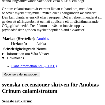
denna långsamväxande växt dock växa 60-100 cm högt!
Crinum calamistratum är extremt lätt att ta hand om, men den
behöver mycket utrymme i mitten eller i bakgrunden av akvariet!
Den kan planteras enskilt eller i grupper. Det är rekoemmenderat att
ge den ett näringssubstrat och att applicera ett tillväxtstimulerande
CO₂-gödselmedel. Det faktum att växten inte äts upp av
prydnadsfiskar gör den mycket populär bland akvarister!
Marken (Hersteller):
Anubias
Herkunft:
Afrika
Schwierigkeitsgrad:
Normal
Information om Våra Växter
Downloads
Plant information
(215,81 KB)
Recensera denna produkt
svenska recensioner skriven för Anubias
Crinum calamistratum
Senaste artiklarna: