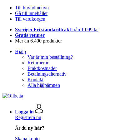
Till huvudmenyn
Gå till innehållet
Till varukorgen
Sverige: Fri standardfrakt
från 1 099 kr
Gratis returer
Mer än 6.400 produkter
Hjälp
Var är min beställning?
Returnerar
Fraktkostnader
Betalningsalternativ
Kontakt
Alla hjälpämnen
Logga in
Registrera nu
Är du
ny här?
Skapa konto