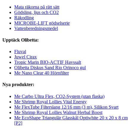
Mata räkorna på rätt sätt
Gödsling, ljus och CO2
Räkodling
MICROBE-LIFT gödselserie
Vattenberedningsmedel
Upptäck Olibetta:
Fluval
Juwel Cirax
Tropic Marin BIO-ACTIF Havssalt
Olibetta Diskus Sand Rio Orinoco gul
Me Nano Clear 40 Hörnfilter
Nya produkter:
Me Carbo Ultra Flex, CO2-System (utan flaska)
Me Shrimp Royal Lollies Vital Energy
Me FlexTube Filterslang 12/16 mm (3 m), Silikon Svart
Me Shrimp Royal Lollies Walnut Herbal Boost
Me EcoShape Triangulär Glasskål Optiwhite 20 x 20 x 8 cm
[P2]