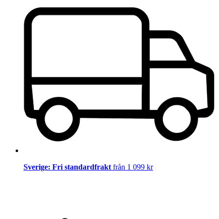
Sverige: Fri standardfrakt
från 1 099 kr