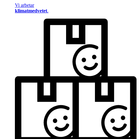
Vi arbetar
klimatmedvetet
.