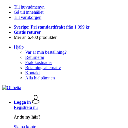
Till huvudmenyn
Gå till innehållet
Till varukorgen
Sverige: Fri standardfrakt
från 1 099 kr
Gratis returer
Mer än 6.400 produkter
Hjälp
Var är min beställning?
Returnerar
Fraktkostnader
Betalningsalternativ
Kontakt
Alla hjälpämnen
Logga in
Registrera nu
Är du
ny här?
Skapa konto