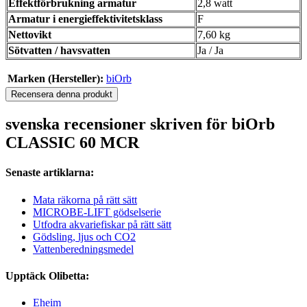
Effektförbrukning armatur
2,8 watt
Armatur i energieffektivitetsklass
F
Nettovikt
7,60 kg
Sötvatten / havsvatten
Ja / Ja
Marken (Hersteller):
biOrb
Recensera denna produkt
svenska recensioner skriven för biOrb
CLASSIC 60 MCR
Senaste artiklarna:
Mata räkorna på rätt sätt
MICROBE-LIFT gödselserie
Utfodra akvariefiskar på rätt sätt
Gödsling, ljus och CO2
Vattenberedningsmedel
Upptäck Olibetta:
Eheim