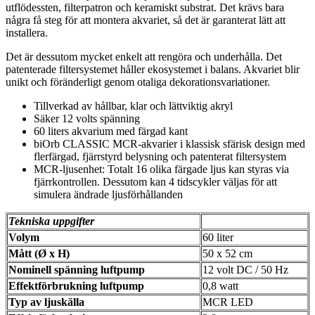
utflödessten, filterpatron och keramiskt substrat. Det krävs bara
några få steg för att montera akvariet, så det är garanterat lätt att
installera.
Det är dessutom mycket enkelt att rengöra och underhålla. Det
patenterade filtersystemet håller ekosystemet i balans. Akvariet blir
unikt och föränderligt genom otaliga dekorationsvariationer.
Tillverkad av hållbar, klar och lättviktig akryl
Säker 12 volts spänning
60 liters akvarium med färgad kant
biOrb CLASSIC MCR-akvarier i klassisk sfärisk design med
flerfärgad, fjärrstyrd belysning och patenterat filtersystem
MCR-ljusenhet: Totalt 16 olika färgade ljus kan styras via
fjärrkontrollen. Dessutom kan 4 tidscykler väljas för att
simulera ändrade ljusförhållanden
Tekniska uppgifter
Volym
60 liter
Mått (Ø x H)
50 x 52 cm
Nominell spänning luftpump
12 volt DC / 50 Hz
Effektförbrukning luftpump
0,8 watt
Typ av ljuskälla
MCR LED