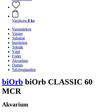
Varukorg
0 kr
Varumärken
Växter
Substrat
Inredning
Teknik
Vård
Foder
Akvarium
Damm
%Erbjudanden
biOrb
biOrb CLASSIC 60
MCR
Akvarium