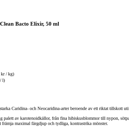
lean Bacto Elixir, 50 ml
 kr / kg)
/ l)
tarka Caridina- och Neocaridina-arter beroende av ett riktat tillskott u
 palett av karotenoidkällor, från fina hibiskusblommor till nypon, söt
 främja maximal färgdjup och tydliga, kontrastrika mönster.