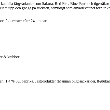
rt kan alla färgvarianter som Sakura, Red Fire, Blue Pearl och tigerräk
 ta upp och gnaga på sticksen, samtidigt som akvarievattnet förblir krist
rt foderrester efter 24 timmar.
or & krabbor
n, 1,4 % Süßpaprika, Jästprodukter (Mannan oligosackarider, ß-gluk