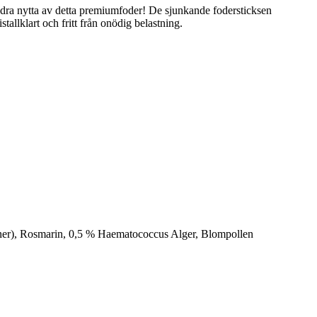
or dra nytta av detta premiumfoder! De sjunkande fodersticksen
allklart och fritt från onödig belastning.
aner), Rosmarin, 0,5 % Haematococcus Alger, Blompollen