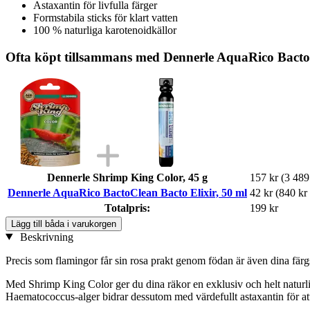
Astaxantin för livfulla färger
Formstabila sticks för klart vatten
100 % naturliga karotenoidkällor
Ofta köpt tillsammans med Dennerle AquaRico BactoC
Dennerle Shrimp King Color, 45 g
157 kr
(3 489
Dennerle AquaRico BactoClean Bacto Elixir, 50 ml
42 kr
(840 kr 
Totalpris:
199 kr
Lägg till båda i varukorgen
Beskrivning
Precis som flamingor får sin rosa prakt genom födan är även dina färgs
Med Shrimp King Color ger du dina räkor en exklusiv och helt naturlig
Haematococcus-alger bidrar dessutom med värdefullt astaxantin för att