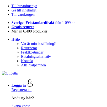
Till huvudmenyn
Gå till innehållet
Till varukorgen
Sverige: Fri standardfrakt
från 1 099 kr
Gratis returer
Mer än 6.400 produkter
Hjälp
Var är min beställning?
Returnerar
Fraktkostnader
Betalningsalternativ
Kontakt
Alla hjälpämnen
Logga in
Registrera nu
Är du
ny här?
Skapa konto