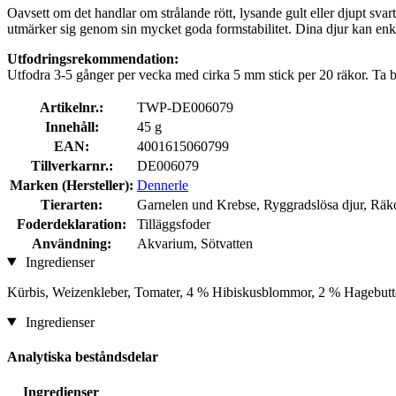
Oavsett om det handlar om strålande rött, lysande gult eller djupt sva
utmärker sig genom sin mycket goda formstabilitet. Dina djur kan enkelt
Utfodringsrekommendation:
Utfodra 3-5 gånger per vecka med cirka 5 mm stick per 20 räkor. Ta bo
Artikelnr.:
TWP-DE006079
Innehåll:
45 g
EAN:
4001615060799
Tillverkarnr.:
DE006079
Marken (Hersteller):
Dennerle
Tierarten:
Garnelen und Krebse, Ryggradslösa djur, Räk
Foderdeklaration:
Tilläggsfoder
Användning:
Akvarium, Sötvatten
Ingredienser
Kürbis, Weizenkleber, Tomater, 4 % Hibiskusblommor, 2 % Hagebutte
Ingredienser
Analytiska beståndsdelar
Ingredienser