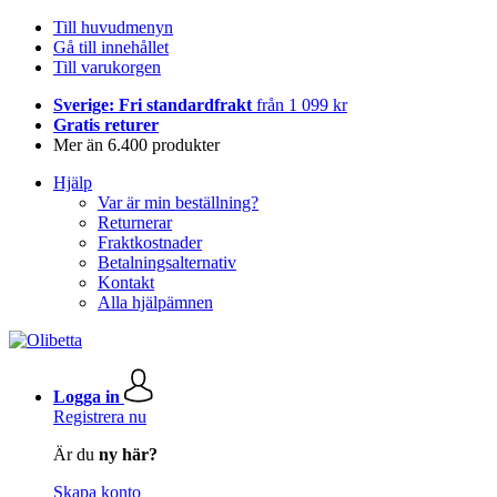
Till huvudmenyn
Gå till innehållet
Till varukorgen
Sverige: Fri standardfrakt
från 1 099 kr
Gratis returer
Mer än 6.400 produkter
Hjälp
Var är min beställning?
Returnerar
Fraktkostnader
Betalningsalternativ
Kontakt
Alla hjälpämnen
Logga in
Registrera nu
Är du
ny här?
Skapa konto