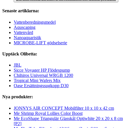
Senaste artiklarna:
Vattenberedningsmedel
Aquscaping
Vattenvård
Nanoaquaristik
MICROBE-LIFT gödselserie
Upptäck Olibetta:
JBL
Sicce Voyager HP Flödespump
Chihiros Universal WRGB 1200
Tropical Mini Wafers Mix
Oase Ersättningssugkopp D30
Nya produkter:
JONNYS AIR CONCEPT Mobilfilter 10 x 10 x 42 cm
Me Shrimp Royal Lollies Color Boost
Me EcoShape Triangulär Glasskål Optiwhite 20 x 20 x 8 cm
[P2]