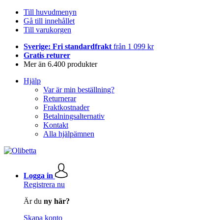
Till huvudmenyn
Gå till innehållet
Till varukorgen
Sverige: Fri standardfrakt
från 1 099 kr
Gratis returer
Mer än 6.400 produkter
Hjälp
Var är min beställning?
Returnerar
Fraktkostnader
Betalningsalternativ
Kontakt
Alla hjälpämnen
Logga in
Registrera nu
Är du
ny här?
Skapa konto