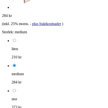
284 kr
(inkl. 25% moms.
-
plus fraktkostnader
)
Storlek:
medium
liten
210 kr
medium
284 kr
stor
373 kr