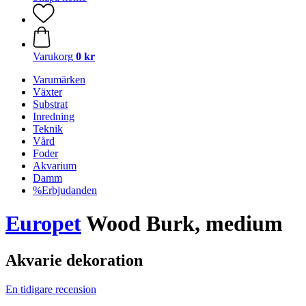
Varukorg
0 kr
Varumärken
Växter
Substrat
Inredning
Teknik
Vård
Foder
Akvarium
Damm
%Erbjudanden
Europet
Wood Burk, medium
Akvarie dekoration
En tidigare recension