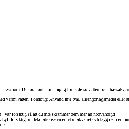
itt akvarium. Dekorationen är lämplig för både sötvatten- och havsakvari
ed varmt vatten. Försiktig: Använd inte tvål, allrengöringsmedel eller an
dan - var försiktig så att du inte skrämmer dem mer än nödvändigt!
 försiktigt ut dekorationselementet ur akvariet och lägg det i en hink 
iet.