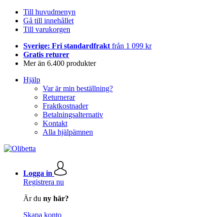
Till huvudmenyn
Gå till innehållet
Till varukorgen
Sverige: Fri standardfrakt
från 1 099 kr
Gratis returer
Mer än 6.400 produkter
Hjälp
Var är min beställning?
Returnerar
Fraktkostnader
Betalningsalternativ
Kontakt
Alla hjälpämnen
Logga in
Registrera nu
Är du
ny här?
Skapa konto