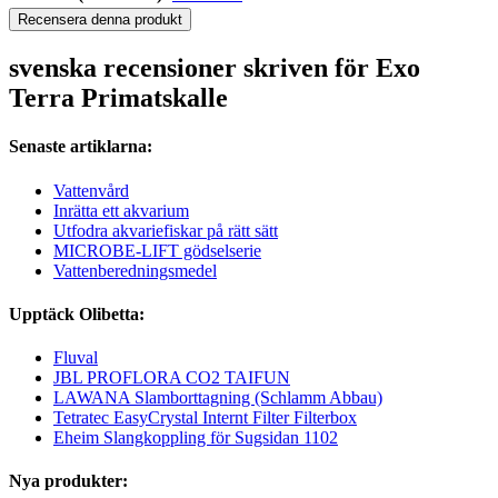
Recensera denna produkt
svenska recensioner skriven för Exo
Terra Primatskalle
Senaste artiklarna:
Vattenvård
Inrätta ett akvarium
Utfodra akvariefiskar på rätt sätt
MICROBE-LIFT gödselserie
Vattenberedningsmedel
Upptäck Olibetta:
Fluval
JBL PROFLORA CO2 TAIFUN
LAWANA Slamborttagning (Schlamm Abbau)
Tetratec EasyCrystal Internt Filter Filterbox
Eheim Slangkoppling för Sugsidan 1102
Nya produkter: