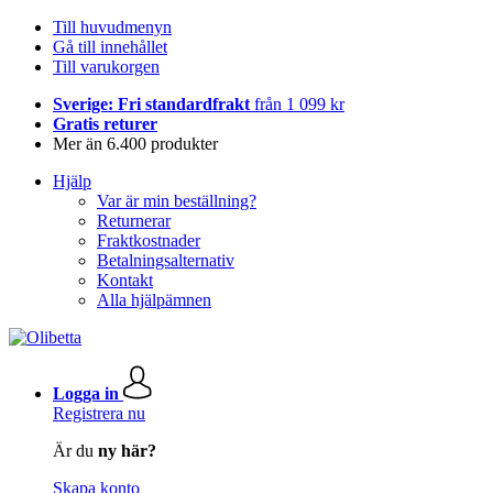
Till huvudmenyn
Gå till innehållet
Till varukorgen
Sverige: Fri standardfrakt
från 1 099 kr
Gratis returer
Mer än 6.400 produkter
Hjälp
Var är min beställning?
Returnerar
Fraktkostnader
Betalningsalternativ
Kontakt
Alla hjälpämnen
Logga in
Registrera nu
Är du
ny här?
Skapa konto