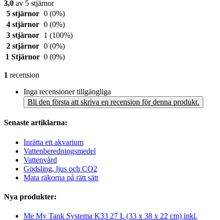
3,0
av 5 stjärnor
5 stjärnor
0
(0%)
4 stjärnor
0
(0%)
3 stjärnor
1
(100%)
2 stjärnor
0
(0%)
1 Stjärnor
0
(0%)
1
recension
Inga recensioner tillgängliga
Bli den första att skriva en recension för denna produkt.
Senaste artiklarna:
Inrätta ett akvarium
Vattenberedningsmedel
Vattenvård
Gödsling, ljus och CO2
Mata räkorna på rätt sätt
Nya produkter:
Me My Tank Systema K33 27 L (33 x 38 x 22 cm) inkl.