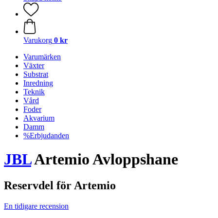
Varukorg
0 kr
Varumärken
Växter
Substrat
Inredning
Teknik
Vård
Foder
Akvarium
Damm
%Erbjudanden
JBL
Artemio Avloppshane
Reservdel för Artemio
En tidigare recension