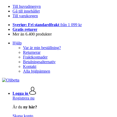
Till huvudmenyn
Gå till innehållet
Till varukorgen
Sverige: Fri standardfrakt
från 1 099 kr
Gratis returer
Mer än 6.400 produkter
Hjälp
Var är min beställning?
Returnerar
Fraktkostnader
Betalningsalternativ
Kontakt
Alla hjälpämnen
Logga in
Registrera nu
Är du
ny här?
Skapa konto