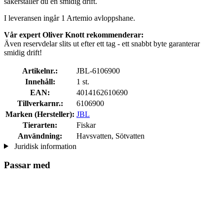
säkerställer du en smidig drift.
I leveransen ingår 1 Artemio avloppshane.
Vår expert Oliver Knott rekommenderar:
Även reservdelar slits ut efter ett tag - ett snabbt byte garanterar
smidig drift!
Artikelnr.:
JBL-6106900
Innehåll:
1 st.
EAN:
4014162610690
Tillverkarnr.:
6106900
Marken (Hersteller):
JBL
Tierarten:
Fiskar
Användning:
Havsvatten, Sötvatten
Juridisk information
Passar med