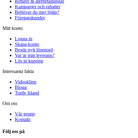
Returer & återbetalningar
Kampanjer och rabatter
Behöver du mer hjälp?
Företagskunder
Mitt konto
Logga in
Skapa konto
Begär nytt lösenord
Var är min leverans?
Lös in kupong
Intressanta fakta
Videoklipp
Blogg
Turtle Island
Om oss
Vår grupp
Kontakt
Följ oss på