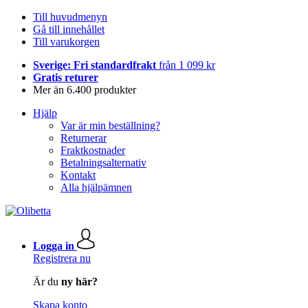
Till huvudmenyn
Gå till innehållet
Till varukorgen
Sverige: Fri standardfrakt
från 1 099 kr
Gratis returer
Mer än 6.400 produkter
Hjälp
Var är min beställning?
Returnerar
Fraktkostnader
Betalningsalternativ
Kontakt
Alla hjälpämnen
Logga in
Registrera nu
Är du
ny här?
Skapa konto