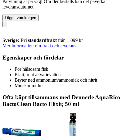
Påfyllning är på väg! Om fler beställs kan det påverka
leveransdatumet.
Lägg i varukorgen
Sverige: Fri standardfrakt
från 1 099 kr
Mer information om frakt och leverans
Egenskaper och fördelar
För hälsosam fisk
Klart, rent akvarievatten
Bryter ned ammonium/ammoniak och nitrit
Minskar mulm
Ofta köpt tillsammans med Dennerle AquaRico
BactoClean Bacto Elixir, 50 ml