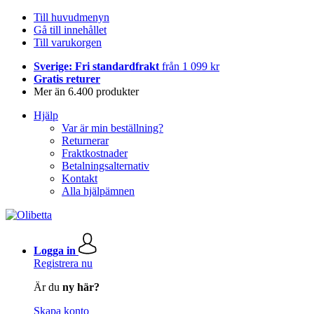
Till huvudmenyn
Gå till innehållet
Till varukorgen
Sverige: Fri standardfrakt
från 1 099 kr
Gratis returer
Mer än 6.400 produkter
Hjälp
Var är min beställning?
Returnerar
Fraktkostnader
Betalningsalternativ
Kontakt
Alla hjälpämnen
Logga in
Registrera nu
Är du
ny här?
Skapa konto