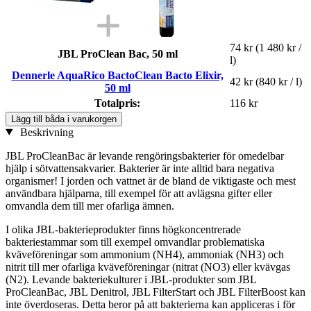
74 kr
(1 480 kr /
JBL ProClean Bac, 50 ml
l)
Dennerle AquaRico BactoClean Bacto Elixir,
42 kr
(840 kr / l)
50 ml
Totalpris:
116 kr
Lägg till båda i varukorgen
Beskrivning
JBL ProCleanBac är levande rengöringsbakterier för omedelbar
hjälp i sötvattensakvarier. Bakterier är inte alltid bara negativa
organismer! I jorden och vattnet är de bland de viktigaste och mest
användbara hjälparna, till exempel för att avlägsna gifter eller
omvandla dem till mer ofarliga ämnen.
I olika JBL-bakterieprodukter finns högkoncentrerade
bakteriestammar som till exempel omvandlar problematiska
kväveföreningar som ammonium (NH4), ammoniak (NH3) och
nitrit till mer ofarliga kväveföreningar (nitrat (NO3) eller kvävgas
(N2). Levande bakteriekulturer i JBL-produkter som JBL
ProCleanBac, JBL Denitrol, JBL FilterStart och JBL FilterBoost kan
inte överdoseras. Detta beror på att bakterierna kan appliceras i för