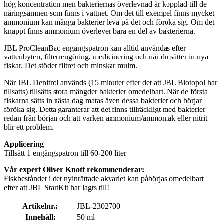
hög koncentration men bakteriernas överlevnad är kopplad till de
näringsämnen som finns i vattnet. Om det till exempel finns mycket
ammonium kan många bakterier leva på det och föröka sig. Om det
knappt finns ammonium överlever bara en del av bakterierna.
JBL ProCleanBac engångspatron kan alltid användas efter
vattenbyten, filterrengöring, medicinering och när du sätter in nya
fiskar. Det stöder filtret och minskar mulm.
När JBL Denitrol används (15 minuter efter det att JBL Biotopol har
tillsatts) tillsätts stora mängder bakterier omedelbart. När de första
fiskarna sätts in nästa dag matas även dessa bakterier och börjar
föröka sig. Detta garanterar att det finns tillräckligt med bakterier
redan från början och att varken ammonium/ammoniak eller nitrit
blir ett problem.
Applicering
Tillsätt 1 engångspatron till 60-200 liter
Vår expert Oliver Knott rekommenderar:
Fiskbeståndet i det nyinrättade akvariet kan påbörjas omedelbart
efter att JBL StartKit har lagts till!
Artikelnr.:
JBL-2302700
Innehåll:
50 ml