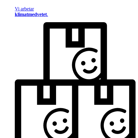
Vi arbetar
klimatmedvetet
.