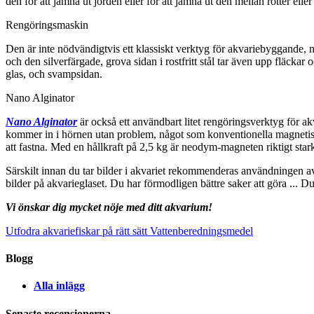
den för att jämna ut jorden eller för att jämna ut den mellan rötter eller 
Rengöringsmaskin
Den är inte nödvändigtvis ett klassiskt verktyg för akvariebyggande, 
och den silverfärgade, grova sidan i rostfritt stål tar även upp fläckar 
glas, och svampsidan.
Nano Alginator
Nano Alginator
är också ett användbart litet rengöringsverktyg för akv
kommer in i hörnen utan problem, något som konventionella magnetiska
att fastna. Med en hållkraft på 2,5 kg är neodym-magneten riktigt stark o
Särskilt innan du tar bilder i akvariet rekommenderas användningen a
bilder på akvarieglaset. Du har förmodligen bättre saker att göra ... Du k
Vi önskar dig mycket nöje med ditt akvarium!
Utfodra akvariefiskar på rätt sätt
Vattenberedningsmedel
Blogg
Alla inlägg
Senaste recensionerna