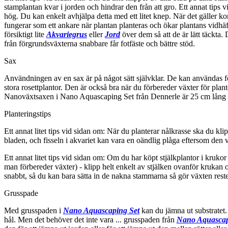
stamplantan kvar i jorden och hindrar den från att gro. Ett annat tips v
hög. Du kan enkelt avhjälpa detta med ett litet knep. När det gäller ko
fungerar som ett ankare när plantan planteras och ökar plantans vidhäftn
försiktigt lite
Akvariegrus
eller
Jord
över dem så att de är lätt täckta. 
från förgrundsväxterna snabbare får fotfäste och bättre stöd.
Sax
Användningen av en sax är på något sätt självklar. De kan användas för a
stora rosettplantor. Den är också bra när du förbereder växter för plant
Nanoväxtsaxen i Nano Aquascaping Set från Dennerle är 25 cm lång o
Planteringstips
Ett annat litet tips vid sidan om: När du planterar nålkrasse ska du k
bladen, och fisseln i akvariet kan vara en oändlig plåga eftersom den ve
Ett annat litet tips vid sidan om: Om du har köpt stjälkplantor i krukor s
man förbereder växter) - klipp helt enkelt av stjälken ovanför krukan oc
snabbt, så du kan bara sätta in de nakna stammarna så gör växten rest
Grusspade
Med grusspaden i
Nano Aquascaping Set
kan du jämna ut substratet. 
hål. Men det behöver det inte vara ... grusspaden från
Nano Aquascap