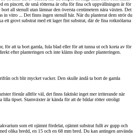
d en pincett, de små rötterna är ofta för fina och uppvällningen är för
e bort all stenull utan lämnar den översta centimetern nära växten. Det
 in vitro ... Det finns ingen stenull här. När du planterat dem strör du
a ett grovt substrat med ett lager fint substrat, där de fina rotknölarna
för att ta bort gamla, fula blad eller för att tunna ut och korta av för
 direkt efter planteringen och inte kläms ihop under planteringen.
erifrån och blir mycket vacker. Den skulle ändå ta bort de gamla
ster förstår alltför väl, det finns faktiskt inget mer irriterande när
illa tipset. Stamväxter är kända för att de bildar rötter otroligt
t akvarium som ett ojämnt fördelat, ojämnt substrat fullt av gupp och
r med olika bredd, en 15 och en 68 mm bred. Du kan antingen använda