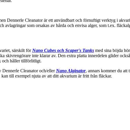
stenar.
men Dennerle Cleanator är ett användbart och förnuftigt verktyg i akvar
och avlagringar som orsakas av hårda och envisa alger, som t.ex. fläckalger
ariet, särskilt för
Nano Cubes och Scaper's Tanks
med sina böjda hör
 skivrengörare inte klarar av. Den extra platta innerdelen glider också
ch håller tillförlitligt.
v Dennerle Cleanator och/eller
Nano Alginator
, annars kommer du att ti
an till exempel njuta av att ditt akvarium är fritt från fläckar.