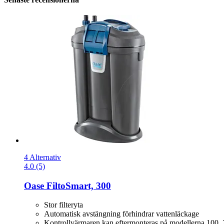
4 Alternativ
4.0 (5)
Oase
FiltoSmart, 300
Stor filteryta
Automatisk avstängning förhindrar vattenläckage
Kontrollvärmaren kan eftermonteras på modellerna 100, 