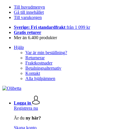
Till huvudmenyn
Gå till innehållet
Till varukorgen
Sverige: Fri standardfrakt
från 1 099 kr
Gratis returer
Mer än 6.400 produkter
Hjälp
Var är min beställning?
Returnerar
Fraktkostnader
Betalningsalternativ
Kontakt
Alla hjälpämnen
Logga in
Registrera nu
Är du
ny här?
Skapa konto