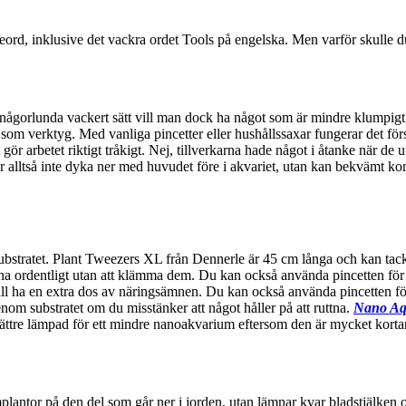
d, inklusive det vackra ordet Tools på engelska. Men varför skulle d
tt någorlunda vackert sätt vill man dock ha något som är mindre klumpig
r som verktyg. Med vanliga pincetter eller hushållssaxar fungerar det förs
t gör arbetet riktigt tråkigt. Nej, tillverkarna hade något i åtanke när 
er alltså inte dyka ner med huvudet före i akvariet, utan kan bekvämt 
 substratet. Plant Tweezers XL från Dennerle är 45 cm långa och kan tack
erna ordentligt utan att klämma dem. Du kan också använda pincetten för 
ill ha en extra dos av näringsämnen. Du kan också använda pincetten för 
nom substratet om du misstänker att något håller på att ruttna.
Nano Aq
bättre lämpad för ett mindre nanoakvarium eftersom den är mycket kort
mplantor på den del som går ner i jorden, utan lämnar kvar bladstjälken oc