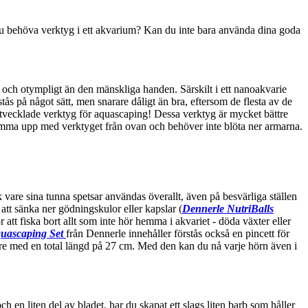
u behöva verktyg i ett akvarium? Kan du inte bara använda dina goda
t och otympligt än den mänskliga handen. Särskilt i ett nanoakvarie
tås på något sätt, men snarare dåligt än bra, eftersom de flesta av de
de utvecklade verktyg för aquascaping! Dessa verktyg är mycket bättre
komma upp med verktyget från ovan och behöver inte blöta ner armarna.
 vare sina tunna spetsar användas överallt, även på besvärliga ställen
att sänka ner gödningskulor eller kapslar (
Dennerle NutriBalls
att fiska bort allt som inte hör hemma i akvariet - döda växter eller
uascaping Set
från Dennerle innehåller förstås också en pincett för
are med en total längd på 27 cm. Med den kan du nå varje hörn även i
h en liten del av bladet, har du skapat ett slags liten barb som håller