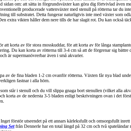
id sidan om: att sätta in förgrundsväxter kan göra dig förtvivlad även me
nventionellt producerade vattenväxter med stenull på rötterna tar du int
ing till substratet. Detta fungerar naturligtvis inte med växter som odlas
Den extra vikten håller dem nere tills de har slagit rot. Du kan också täck
tt korta av för stora mosskuddar, för att korta av för långa stamplantor, 
ering. Du kan korta av rötterna till 3-4 cm så att de förgrenar sig bättre
ch är supermanövrerbar även i små akvarier.
lippa av de fina bladen 1-2 cm ovanför rötterna. Växten får nya blad und
rkligen fastnar i alla hörn.
om står i stenull och du vill slippa gnaga bort stenullen (vilket alla akvari
h korta av de nedersta 3-5 bladen enligt beskrivningen ovan i det första l
en.
Inget förstör utseendet på ett annars kärleksfullt och omsorgsfullt inret
ing Set
från Dennerle har en total längd på 32 cm och två spatelända