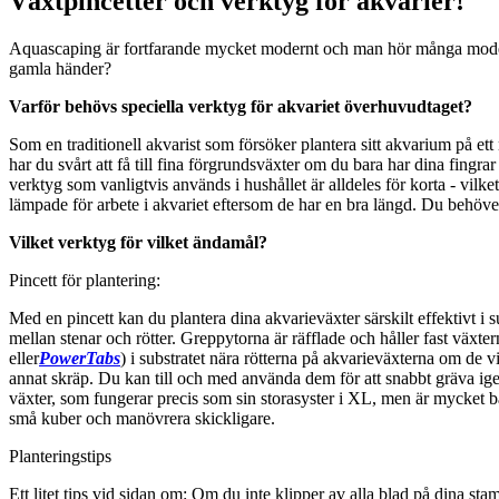
Växtpincetter och verktyg för akvarier!
Aquascaping är fortfarande mycket modernt och man hör många modeor
gamla händer?
Varför behövs speciella verktyg för akvariet överhuvudtaget?
Som en traditionell akvarist som försöker plantera sitt akvarium på e
har du svårt att få till fina förgrundsväxter om du bara har dina fingra
verktyg som vanligtvis används i hushållet är alldeles för korta - vilke
lämpade för arbete i akvariet eftersom de har en bra längd. Du behöv
Vilket verktyg för vilket ändamål?
Pincett för plantering:
Med en pincett kan du plantera dina akvarieväxter särskilt effektivt i
mellan stenar och rötter. Greppytorna är räfflade och håller fast växt
eller
PowerTabs
) i substratet nära rötterna på akvarieväxterna om de v
annat skräp. Du kan till och med använda dem för att snabbt gräva ige
växter, som fungerar precis som sin storasyster i XL, men är mycket 
små kuber och manövrera skickligare.
Planteringstips
Ett litet tips vid sidan om: Om du inte klipper av alla blad på dina sta