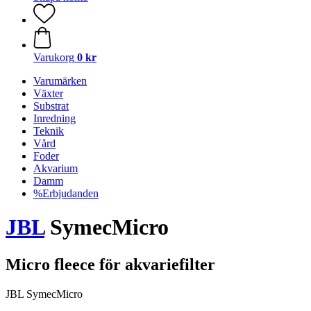
Varukorg
0 kr
Varumärken
Växter
Substrat
Inredning
Teknik
Vård
Foder
Akvarium
Damm
%Erbjudanden
JBL
SymecMicro
Micro fleece för akvariefilter
JBL SymecMicro