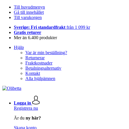
Till huvudmenyn
Gå till innehållet
Till varukorgen
Sverige: Fri standardfrakt
från 1 099 kr
Gratis returer
Mer än 6.400 produkter
Hjälp
Var är min beställning?
Returnerar
Fraktkostnader
Betalningsalternativ
Kontakt
Alla hjälpämnen
Logga in
Registrera nu
Är du
ny här?
Skapa konto