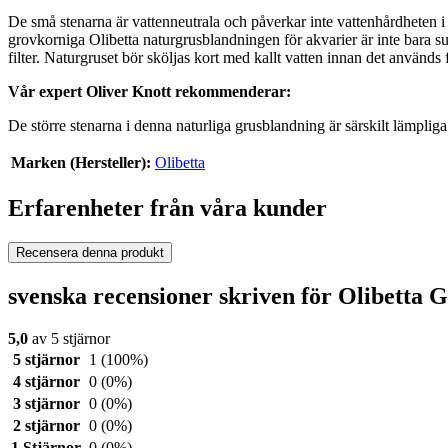
De små stenarna är vattenneutrala och påverkar inte vattenhårdheten i
grovkorniga Olibetta naturgrusblandningen för akvarier är inte bara sup
filter. Naturgruset bör sköljas kort med kallt vatten innan det används
Vår expert Oliver Knott rekommenderar:
De större stenarna i denna naturliga grusblandning är särskilt lämpliga
Marken (Hersteller):
Olibetta
Erfarenheter från våra kunder
Recensera denna produkt
svenska recensioner skriven för Olibetta
5,0
av 5 stjärnor
5 stjärnor
1
(100%)
4 stjärnor
0
(0%)
3 stjärnor
0
(0%)
2 stjärnor
0
(0%)
1 Stjärnor
0
(0%)