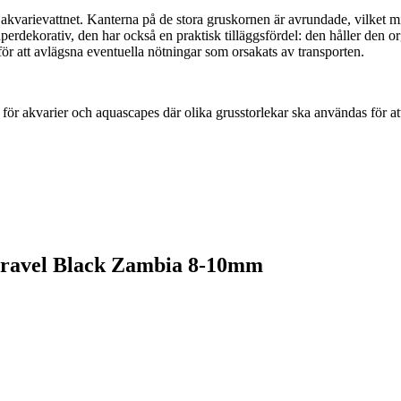
 akvarievattnet. Kanterna på de stora gruskornen är avrundade, vilket m
erdekorativ, den har också en praktisk tilläggsfördel: den håller den or
 för att avlägsna eventuella nötningar som orsakats av transporten.
 för akvarier och aquascapes där olika grusstorlekar ska användas för att
 Gravel Black Zambia 8-10mm