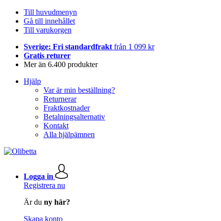
Till huvudmenyn
Gå till innehållet
Till varukorgen
Sverige: Fri standardfrakt
från 1 099 kr
Gratis returer
Mer än 6.400 produkter
Hjälp
Var är min beställning?
Returnerar
Fraktkostnader
Betalningsalternativ
Kontakt
Alla hjälpämnen
Logga in
Registrera nu
Är du
ny här?
Skapa konto