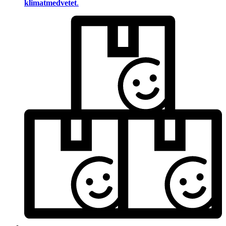
klimatmedvetet
.