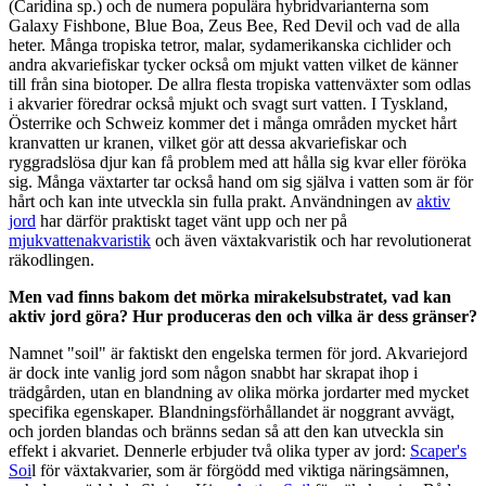
(Caridina sp.) och de numera populära hybridvarianterna som
Galaxy Fishbone, Blue Boa, Zeus Bee, Red Devil och vad de alla
heter. Många tropiska tetror, malar, sydamerikanska cichlider och
andra akvariefiskar tycker också om mjukt vatten vilket de känner
till från sina biotoper. De allra flesta tropiska vattenväxter som odlas
i akvarier föredrar också mjukt och svagt surt vatten. I Tyskland,
Österrike och Schweiz kommer det i många områden mycket hårt
kranvatten ur kranen, vilket gör att dessa akvariefiskar och
ryggradslösa djur kan få problem med att hålla sig kvar eller föröka
sig. Många växtarter tar också hand om sig själva i vatten som är för
hårt och kan inte utveckla sin fulla prakt. Användningen av
aktiv
jord
har därför praktiskt taget vänt upp och ner på
mjukvattenakvaristik
och även växtakvaristik och har revolutionerat
räkodlingen.
Men vad finns bakom det mörka mirakelsubstratet, vad kan
aktiv jord göra? Hur produceras den och vilka är dess gränser?
Namnet "soil" är faktiskt den engelska termen för jord. Akvariejord
är dock inte vanlig jord som någon snabbt har skrapat ihop i
trädgården, utan en blandning av olika mörka jordarter med mycket
specifika egenskaper. Blandningsförhållandet är noggrant avvägt,
och jorden blandas och bränns sedan så att den kan utveckla sin
effekt i akvariet. Dennerle erbjuder två olika typer av jord:
Scaper's
Soi
l för växtakvarier, som är förgödd med viktiga näringsämnen,