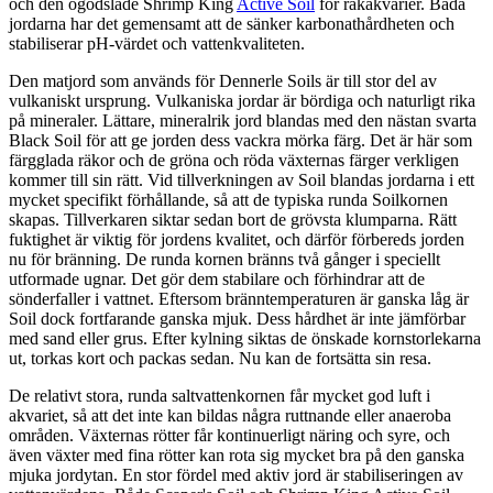
och den ogödslade Shrimp King
Active Soil
för räkakvarier. Båda
jordarna har det gemensamt att de sänker karbonathårdheten och
stabiliserar pH-värdet och vattenkvaliteten.
Den matjord som används för Dennerle Soils är till stor del av
vulkaniskt ursprung. Vulkaniska jordar är bördiga och naturligt rika
på mineraler. Lättare, mineralrik jord blandas med den nästan svarta
Black Soil för att ge jorden dess vackra mörka färg. Det är här som
färgglada räkor och de gröna och röda växternas färger verkligen
kommer till sin rätt. Vid tillverkningen av Soil blandas jordarna i ett
mycket specifikt förhållande, så att de typiska runda Soilkornen
skapas. Tillverkaren siktar sedan bort de grövsta klumparna. Rätt
fuktighet är viktig för jordens kvalitet, och därför förbereds jorden
nu för bränning. De runda kornen bränns två gånger i speciellt
utformade ugnar. Det gör dem stabilare och förhindrar att de
sönderfaller i vattnet. Eftersom bränntemperaturen är ganska låg är
Soil dock fortfarande ganska mjuk. Dess hårdhet är inte jämförbar
med sand eller grus. Efter kylning siktas de önskade kornstorlekarna
ut, torkas kort och packas sedan. Nu kan de fortsätta sin resa.
De relativt stora, runda saltvattenkornen får mycket god luft i
akvariet, så att det inte kan bildas några ruttnande eller anaeroba
områden. Växternas rötter får kontinuerligt näring och syre, och
även växter med fina rötter kan rota sig mycket bra på den ganska
mjuka jordytan. En stor fördel med aktiv jord är stabiliseringen av