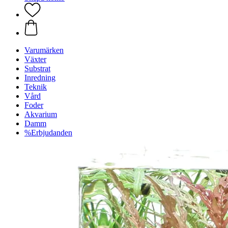
Varumärken
Växter
Substrat
Inredning
Teknik
Vård
Foder
Akvarium
Damm
%Erbjudanden