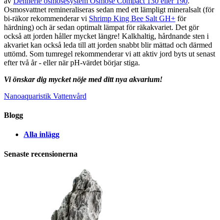
av
Dennerle osmosesystem Osmose Compact 130 eller 190
.
Osmosvattnet remineraliseras sedan med ett lämpligt mineralsalt (för
bi-räkor rekommenderar vi
Shrimp King Bee Salt GH+
för
härdning) och är sedan optimalt lämpat för räkakvariet. Det gör
också att jorden håller mycket längre! Kalkhaltig, hårdnande sten i
akvariet kan också leda till att jorden snabbt blir mättad och därmed
uttömd. Som tumregel rekommenderar vi att aktiv jord byts ut senast
efter två år - eller när pH-värdet börjar stiga.
Vi önskar dig mycket nöje med ditt nya akvarium!
Nanoaquaristik
Vattenvård
Blogg
Alla inlägg
Senaste recensionerna