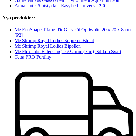
Garnelenhaus GlasGarten Environment Aquarium Soil
Aquatlantis Slutstycken EasyLed Universal 2.0
Nya produkter:
Me EcoShape Triangulär Glasskål Optiwhite 20 x 20 x 8 cm
[P2]
Me Shrimp Royal Lollies Supreme Blend
Me Shrimp Royal Lollies Bipollen
Me FlexTube Filterslang 16/22 mm (3 m), Silikon Svart
Tetra PRO Fertility