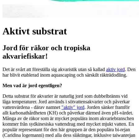
Aktivt substrat
Jord för räkor och tropiska
akvariefiskar!
Det är svårt att föreställa sig akvaristik utan så kallad
aktiv jord
. Den
har blivit etablerad inom aquascaping och särskilt räkträdodling.
Men vad är jord egentligen?
Detta substrat för akvarier är naturlig jord som dubbelbränns vid
låga temperaturer. Jord används i sötvattensakvarier och påverkar
vattenvärdena - därav namnet
"aktiv" jord
. Jorden sänker framför
allt karbonathårdheten (KH) och påverkar därmed även pH-värdet.
Många av de räkor som är mycket populära inom akvariebranschen
kommer från sydkinesiska vattendrag med mycket mjukt vatten. En
populär representant för den här gruppen är den populära bi-rejan
(Caridina logemanni) med alla dess släktingar, inklusive taiwanrejan