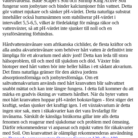
vattenvärdena. Både Scaper's Soil och Shrimp King Active Soil
fungerar som jonbytare och binder kalciumjoner från vattnet. Detta
gör vattnet mjukare och sänker pH-värdet. Detta naturliga substrat
innehåller också humusämnen som stabiliserar pH-värdet i
intervallet 5,5-6,5, vilket är fördelaktigt för många räkor och
vattenväxter, så att pH-värdet inte sjunker till noll och en
syraförsämring förhindras.
Hårdvattensinvånare som afrikanska cichlider, de flesta kräftor och
alla andra akvarieinvånare som behöver hårt vatten är definitivt inte
lämpliga för ett akvarium med aktiv jord! Detta kan leda till stora
hälsoproblem, till och med till sjukdom och död. Växter från
biotoper med hårt vatten bör inte heller hållas i ett sådant akvarium.
Det finns naturliga gränser för den aktiva jordens
absorptionsförmåga och jonbytesförmåga. Om ett
saltvattenakvarium används med hårt kranvatten blir saltvattnet
snabbt mättat och kan inte längre fungera. I detta fall kommer du att
märka en gradvis ökning av vattnets hårdhet. När du byter vatten
mot hårt kranvatten hoppar pH-värdet bokstavligen - först stiger det
kraftigt, sedan sjunker det kraftigt igen. I ett växtakvarium är detta
ingen stor sak, men i räkakvarier kan det vara livsfarligt för
invånarna. Särskilt de känsliga biräkorna gillar inte alls detta
fenomen och reagerar med sjukdomar och problem med ömsning.
Därför rekommenderar vi anpassat och mjukt vatten för räkakvarier
med Soil. Om kranvattnet är olämpligt rekommenderas användning