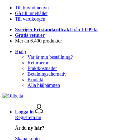
Till huvudmenyn
Gå till innehållet
Till varukorgen
Sverige: Fri standardfrakt
från 1 099 kr
Gratis returer
Mer än 6.400 produkter
Hjälp
Var är min beställning?
Returnerar
Fraktkostnader
Betalningsalternativ
Kontakt
Alla hjälpämnen
Logga in
Registrera nu
Är du
ny här?
Skapa konto