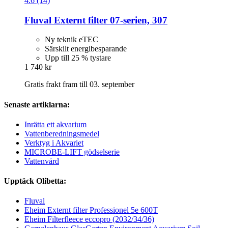
4.6 (14)
Fluval
Externt filter 07-​serien, 307
Ny teknik eTEC
Särskilt energibesparande
Upp till 25 % tystare
1 740 kr
Gratis frakt fram till 03. september
Senaste artiklarna:
Inrätta ett akvarium
Vattenberedningsmedel
Verktyg i Akvariet
MICROBE-LIFT gödselserie
Vattenvård
Upptäck Olibetta:
Fluval
Eheim Externt filter Professionel 5e 600T
Eheim Filterfleece eccopro (2032/34/36)