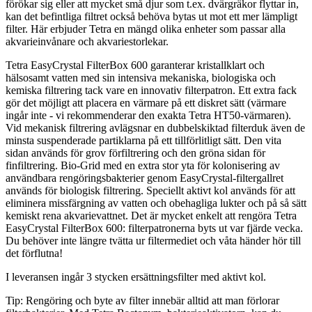
förökar sig eller att mycket små djur som t.ex. dvärgräkor flyttar in,
kan det befintliga filtret också behöva bytas ut mot ett mer lämpligt
filter. Här erbjuder Tetra en mängd olika enheter som passar alla
akvarieinvånare och akvariestorlekar.
Tetra EasyCrystal FilterBox 600 garanterar kristallklart och
hälsosamt vatten med sin intensiva mekaniska, biologiska och
kemiska filtrering tack vare en innovativ filterpatron. Ett extra fack
gör det möjligt att placera en värmare på ett diskret sätt (värmare
ingår inte - vi rekommenderar den exakta Tetra HT50-värmaren).
Vid mekanisk filtrering avlägsnar en dubbelskiktad filterduk även de
minsta suspenderade partiklarna på ett tillförlitligt sätt. Den vita
sidan används för grov förfiltrering och den gröna sidan för
finfiltrering. Bio-Grid med en extra stor yta för kolonisering av
användbara rengöringsbakterier genom EasyCrystal-filtergallret
används för biologisk filtrering. Speciellt aktivt kol används för att
eliminera missfärgning av vatten och obehagliga lukter och på så sätt
kemiskt rena akvarievattnet. Det är mycket enkelt att rengöra Tetra
EasyCrystal FilterBox 600: filterpatronerna byts ut var fjärde vecka.
Du behöver inte längre tvätta ur filtermediet och våta händer hör till
det förflutna!
I leveransen ingår 3 stycken ersättningsfilter med aktivt kol.
Tip: Rengöring och byte av filter innebär alltid att man förlorar