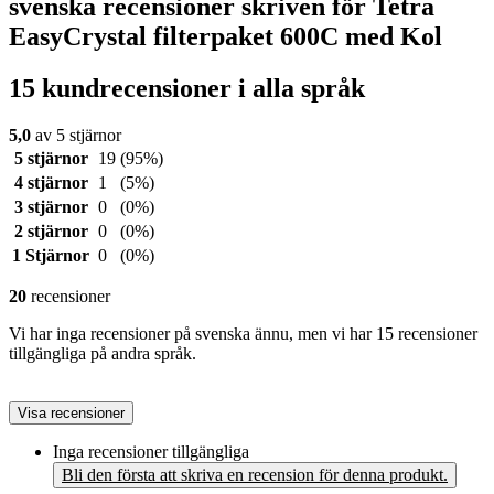
svenska recensioner skriven för Tetra
EasyCrystal filterpaket 600C med Kol
15 kundrecensioner i alla språk
5,0
av 5 stjärnor
5 stjärnor
19
(95%)
4 stjärnor
1
(5%)
3 stjärnor
0
(0%)
2 stjärnor
0
(0%)
1 Stjärnor
0
(0%)
20
recensioner
Vi har inga recensioner på svenska ännu, men vi har 15 recensioner
tillgängliga på andra språk.
Visa recensioner
Inga recensioner tillgängliga
Bli den första att skriva en recension för denna produkt.