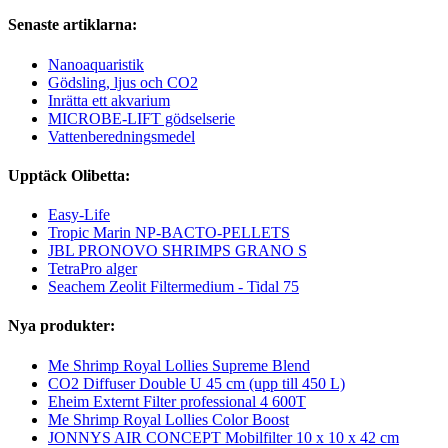
Senaste artiklarna:
Nanoaquaristik
Gödsling, ljus och CO2
Inrätta ett akvarium
MICROBE-LIFT gödselserie
Vattenberedningsmedel
Upptäck Olibetta:
Easy-Life
Tropic Marin NP-BACTO-PELLETS
JBL PRONOVO SHRIMPS GRANO S
TetraPro alger
Seachem Zeolit Filtermedium - Tidal 75
Nya produkter:
Me Shrimp Royal Lollies Supreme Blend
CO2 Diffuser Double U 45 cm (upp till 450 L)
Eheim Externt Filter professional 4 600T
Me Shrimp Royal Lollies Color Boost
JONNYS AIR CONCEPT Mobilfilter 10 x 10 x 42 cm