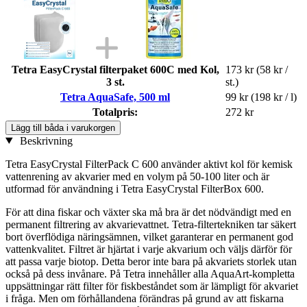
Tetra EasyCrystal filterpaket 600C med Kol,
173 kr
(58 kr /
3 st.
st.)
Tetra AquaSafe, 500 ml
99 kr
(198 kr / l)
Totalpris:
272 kr
Lägg till båda i varukorgen
Beskrivning
Tetra EasyCrystal FilterPack C 600 använder aktivt kol för kemisk
vattenrening av akvarier med en volym på 50-100 liter och är
utformad för användning i Tetra EasyCrystal FilterBox 600.
För att dina fiskar och växter ska må bra är det nödvändigt med en
permanent filtrering av akvarievattnet. Tetra-filtertekniken tar säkert
bort överflödiga näringsämnen, vilket garanterar en permanent god
vattenkvalitet. Filtret är hjärtat i varje akvarium och väljs därför för
att passa varje biotop. Detta beror inte bara på akvariets storlek utan
också på dess invånare. På Tetra innehåller alla AquaArt-kompletta
uppsättningar rätt filter för fiskbeståndet som är lämpligt för akvariet
i fråga. Men om förhållandena förändras på grund av att fiskarna