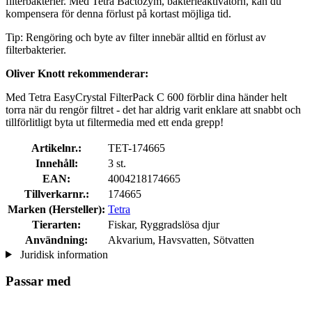
filterbakterier. Med Tetra Bactozym, bakterieaktivatorn, kan du
kompensera för denna förlust på kortast möjliga tid.
Tip: Rengöring och byte av filter innebär alltid en förlust av
filterbakterier.
Oliver Knott rekommenderar:
Med Tetra EasyCrystal FilterPack C 600 förblir dina händer helt
torra när du rengör filtret - det har aldrig varit enklare att snabbt och
tillförlitligt byta ut filtermedia med ett enda grepp!
Artikelnr.:
TET-174665
Innehåll:
3 st.
EAN:
4004218174665
Tillverkarnr.:
174665
Marken (Hersteller):
Tetra
Tierarten:
Fiskar, Ryggradslösa djur
Användning:
Akvarium, Havsvatten, Sötvatten
Juridisk information
Passar med