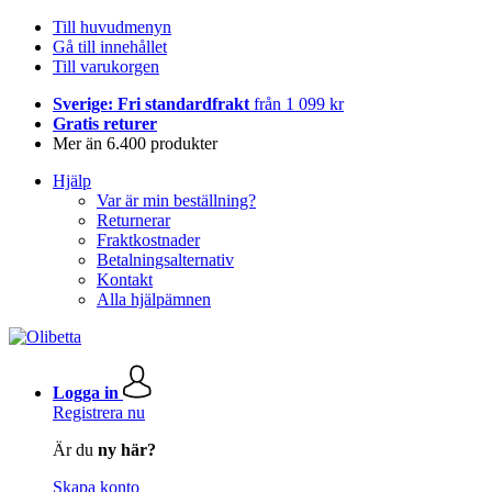
Till huvudmenyn
Gå till innehållet
Till varukorgen
Sverige: Fri standardfrakt
från 1 099 kr
Gratis returer
Mer än 6.400 produkter
Hjälp
Var är min beställning?
Returnerar
Fraktkostnader
Betalningsalternativ
Kontakt
Alla hjälpämnen
Logga in
Registrera nu
Är du
ny här?
Skapa konto