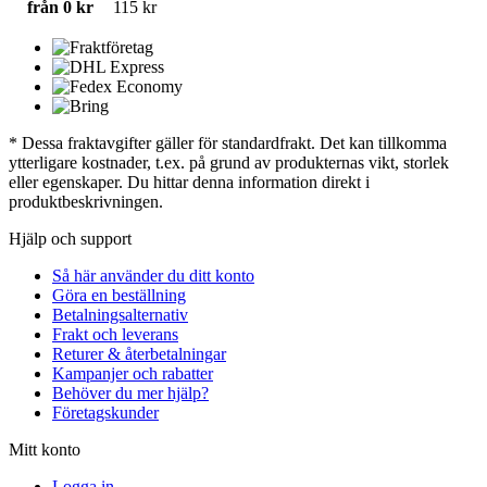
från 0 kr
115 kr
* Dessa fraktavgifter gäller för standardfrakt. Det kan tillkomma
ytterligare kostnader, t.ex. på grund av produkternas vikt, storlek
eller egenskaper. Du hittar denna information direkt i
produktbeskrivningen.
Hjälp och support
Så här använder du ditt konto
Göra en beställning
Betalningsalternativ
Frakt och leverans
Returer & återbetalningar
Kampanjer och rabatter
Behöver du mer hjälp?
Företagskunder
Mitt konto
Logga in