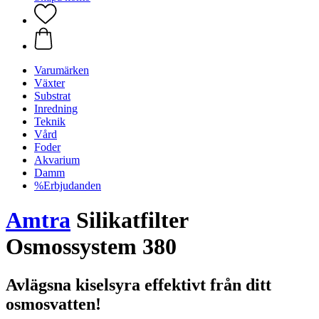
Varumärken
Växter
Substrat
Inredning
Teknik
Vård
Foder
Akvarium
Damm
%Erbjudanden
Amtra
Silikatfilter
Osmossystem 380
Avlägsna kiselsyra effektivt från ditt
osmosvatten!