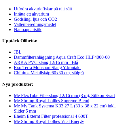
Utfodra akvariefiskar på rätt sätt
Inrätta ett akvarium
Gödsling, ljus och CO2
Vattenberedningsmedel
Nanoaquaristik
Upptäck Olibetta:
JBL
Dammfilteranläggning Aqua Craft Eco HLF4000-00
ARKA PVC-slang 12/16 mm - Blå
Exo Terra Monsoon Slang Y-kontakt
Chihiros Metallskåp 60x30 cm, stålgrå
Nya produkter:
Me FlexTube Filterslang 12/16 mm (3 m), Silikon Svart
Me Shrimp Royal Lollies Supreme Blend
Me My Tank Systema K33 27 L (33 x 38 x 22 cm) inkl.
Slider 5 mm
Eheim Externt Filter professional 4 600T
Me Shrimp Royal Lollies Vital Energy