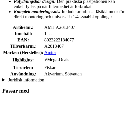
Påfyllningsbar design:
Den praktiska plastpatronen kan
enkelt fyllas på när filtermediet är förbrukat.
Komplett monteringssats:
Inkluderar robusta fästklämmor för
direkt montering och universella 1/4"-snabbkopplingar.
Artikelnr.:
AMT-A2013407
Innehåll:
1 st.
EAN:
8023222184077
Tillverkarnr.:
A2013407
Marken (Hersteller):
Amtra
⚡Mega-Deals
Highlights:
Tierarten:
Fiskar
Användning:
Akvarium, Sötvatten
Juridisk information
Passar med