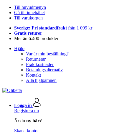
Till huvudmenyn
Gå till innehållet
Till varukorgen
Sverige: Fri standardfrakt
från 1 099 kr
Gratis returer
Mer än 6.400 produkter
Hjälp
Var är min beställning?
Returnerar
Fraktkostnader
Betalningsalternativ
Kontakt
Alla hjälpämnen
Logga in
Registrera nu
Är du
ny här?
Skapa konto