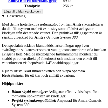
Amtra Biocell Bluefoam, grov
49 kr
Totalpris:
256 kr
Lägg till båda i varukorgen
Beskrivning
Med denna högeffektiva
antisilikatpatron
från
Amtra
kompletterar
du ditt filtersystem med ett extra steg som effektivt avlägsnar
kiselsyra från det renade vattnet. Den praktiska tilläggspatronen är
särskilt utvecklad för
Amtra
Osmosis System 380
.
Det specialutvecklade blandbäddshartset fångar upp även
svårfångade silikatrester som ett vanligt osmosmembran ofta inte kan
avlägsna helt. Med de medföljande fästklämmorna monterar du
snabbt patronen direkt på filterhuset och ansluter den enkelt till
vattenkretsen via beprövade 1/4"-snabbkopplingar.
Njut av kristallklart ultrarent vatten och skapa optimala
förutsättningar för ett klart och algfritt akvarium.
Höjdpunkter:
Riktat skydd mot alger:
Avlägsnar effektivt kiselsyra för att
motverka uppkomsten av kiselalger.
Perfekt systemkompatibilitet:
Anpassad för Amtra Osmosis
System 380.