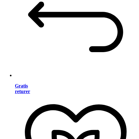
Gratis
returer