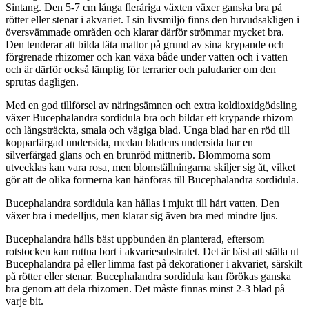
Sintang. Den 5-7 cm långa fleråriga växten växer ganska bra på
rötter eller stenar i akvariet. I sin livsmiljö finns den huvudsakligen i
översvämmade områden och klarar därför strömmar mycket bra.
Den tenderar att bilda täta mattor på grund av sina krypande och
förgrenade rhizomer och kan växa både under vatten och i vatten
och är därför också lämplig för terrarier och paludarier om den
sprutas dagligen.
Med en god tillförsel av näringsämnen och extra koldioxidgödsling
växer Bucephalandra sordidula bra och bildar ett krypande rhizom
och långsträckta, smala och vågiga blad. Unga blad har en röd till
kopparfärgad undersida, medan bladens undersida har en
silverfärgad glans och en brunröd mittnerib. Blommorna som
utvecklas kan vara rosa, men blomställningarna skiljer sig åt, vilket
gör att de olika formerna kan hänföras till Bucephalandra sordidula.
Bucephalandra sordidula kan hållas i mjukt till hårt vatten. Den
växer bra i medelljus, men klarar sig även bra med mindre ljus.
Bucephalandra hålls bäst uppbunden än planterad, eftersom
rotstocken kan ruttna bort i akvariesubstratet. Det är bäst att ställa ut
Bucephalandra på eller limma fast på dekorationer i akvariet, särskilt
på rötter eller stenar. Bucephalandra sordidula kan förökas ganska
bra genom att dela rhizomen. Det måste finnas minst 2-3 blad på
varje bit.