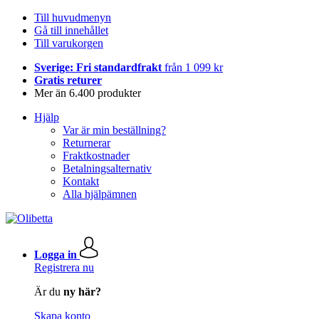
Till huvudmenyn
Gå till innehållet
Till varukorgen
Sverige: Fri standardfrakt
från 1 099 kr
Gratis returer
Mer än 6.400 produkter
Hjälp
Var är min beställning?
Returnerar
Fraktkostnader
Betalningsalternativ
Kontakt
Alla hjälpämnen
Logga in
Registrera nu
Är du
ny här?
Skapa konto