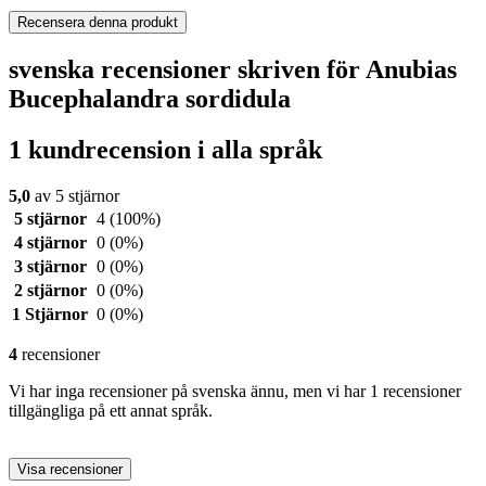
Recensera denna produkt
svenska recensioner skriven för Anubias
Bucephalandra sordidula
1 kundrecension i alla språk
5,0
av 5 stjärnor
5 stjärnor
4
(100%)
4 stjärnor
0
(0%)
3 stjärnor
0
(0%)
2 stjärnor
0
(0%)
1 Stjärnor
0
(0%)
4
recensioner
Vi har inga recensioner på svenska ännu, men vi har 1 recensioner
tillgängliga på ett annat språk.
Visa recensioner