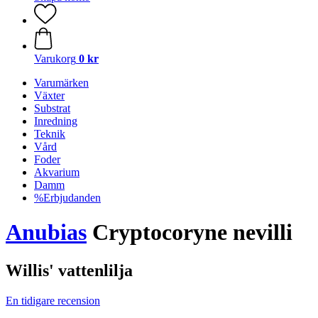
Varukorg
0 kr
Varumärken
Växter
Substrat
Inredning
Teknik
Vård
Foder
Akvarium
Damm
%Erbjudanden
Anubias
Cryptocoryne nevilli
Willis' vattenlilja
En tidigare recension