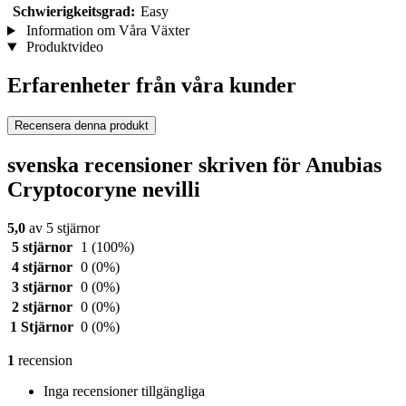
Schwierigkeitsgrad:
Easy
Information om Våra Växter
Produktvideo
Erfarenheter från våra kunder
Recensera denna produkt
svenska recensioner skriven för Anubias
Cryptocoryne nevilli
5,0
av 5 stjärnor
5 stjärnor
1
(100%)
4 stjärnor
0
(0%)
3 stjärnor
0
(0%)
2 stjärnor
0
(0%)
1 Stjärnor
0
(0%)
1
recension
Inga recensioner tillgängliga