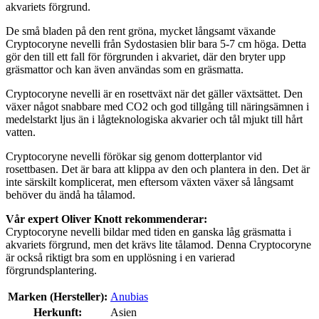
akvariets förgrund.
De små bladen på den rent gröna, mycket långsamt växande
Cryptocoryne nevelli från Sydostasien blir bara 5-7 cm höga. Detta
gör den till ett fall för förgrunden i akvariet, där den bryter upp
gräsmattor och kan även användas som en gräsmatta.
Cryptocoryne nevelli är en rosettväxt när det gäller växtsättet. Den
växer något snabbare med CO2 och god tillgång till näringsämnen i
medelstarkt ljus än i lågteknologiska akvarier och tål mjukt till hårt
vatten.
Cryptocoryne nevelli förökar sig genom dotterplantor vid
rosettbasen. Det är bara att klippa av den och plantera in den. Det är
inte särskilt komplicerat, men eftersom växten växer så långsamt
behöver du ändå ha tålamod.
Vår expert Oliver Knott rekommenderar:
Cryptocoryne nevelli bildar med tiden en ganska låg gräsmatta i
akvariets förgrund, men det krävs lite tålamod. Denna Cryptocoryne
är också riktigt bra som en upplösning i en varierad
förgrundsplantering.
Marken (Hersteller):
Anubias
Herkunft:
Asien