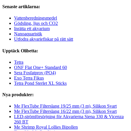
Senaste artiklarna:
Vattenberedningsmedel
Gödsling, ljus och CO2
Inrätta ett akvarium
Nanoaquaristik
Utfodra akvariefiskar på rätt sätt
Upptäck Olibetta:
Tetra
ONF Flat One+ Standard 60
Sera Fosfatprov (PO4)
Exo Terra Fikus
Tetra Pond Sterlet XL Sticks
Nya produkter:
Me FlexTube Filterslang 19/25 mm (3 m), Silikon Svart
Me FlexTube Filterslang 16/22 mm (3 m), Silikon Svart
LED-strömförsörjning för Akvarierna Siena 330 & Vicenza
260 BT
Me Shrimp Royal Lollies Bipollen