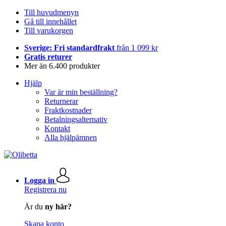
Till huvudmenyn
Gå till innehållet
Till varukorgen
Sverige: Fri standardfrakt
från 1 099 kr
Gratis returer
Mer än 6.400 produkter
Hjälp
Var är min beställning?
Returnerar
Fraktkostnader
Betalningsalternativ
Kontakt
Alla hjälpämnen
Logga in
Registrera nu
Är du
ny här?
Skapa konto