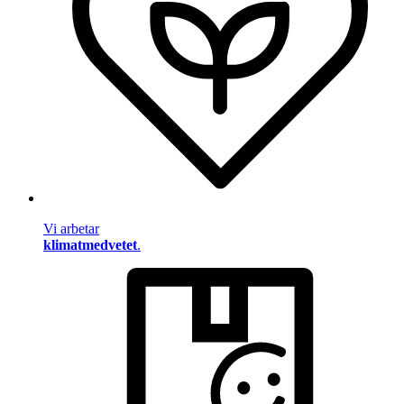
Vi arbetar
klimatmedvetet
.