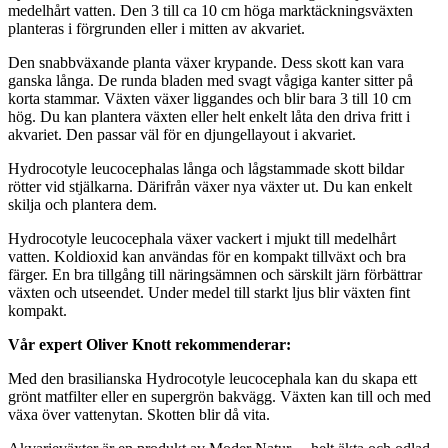
medelhårt vatten. Den 3 till ca 10 cm höga marktäckningsväxten
planteras i förgrunden eller i mitten av akvariet.
Den snabbväxande planta växer krypande. Dess skott kan vara
ganska långa. De runda bladen med svagt vågiga kanter sitter på
korta stammar. Växten växer liggandes och blir bara 3 till 10 cm
hög. Du kan plantera växten eller helt enkelt låta den driva fritt i
akvariet. Den passar väl för en djungellayout i akvariet.
Hydrocotyle leucocephalas långa och lågstammade skott bildar
rötter vid stjälkarna. Därifrån växer nya växter ut. Du kan enkelt
skilja och plantera dem.
Hydrocotyle leucocephala växer vackert i mjukt till medelhårt
vatten. Koldioxid kan användas för en kompakt tillväxt och bra
färger. En bra tillgång till näringsämnen och särskilt järn förbättrar
växten och utseendet. Under medel till starkt ljus blir växten fint
kompakt.
Vår expert Oliver Knott rekommenderar:
Med den brasilianska Hydrocotyle leucocephala kan du skapa ett
grönt matfilter eller en supergrön bakvägg. Växten kan till och med
växa över vattenytan. Skotten blir då vita.