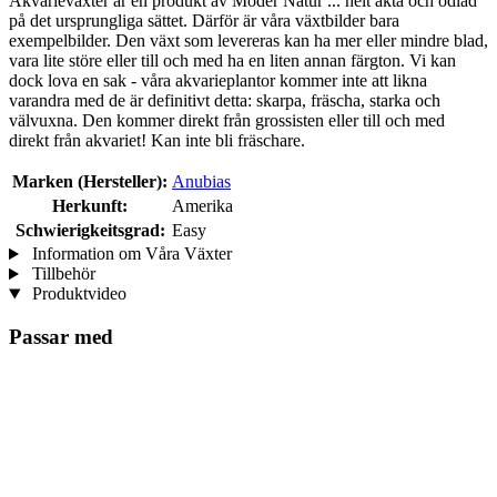
Akvarieväxter är en produkt av Moder Natur ... helt äkta och odlad
på det ursprungliga sättet. Därför är våra växtbilder bara
exempelbilder. Den växt som levereras kan ha mer eller mindre blad,
vara lite störe eller till och med ha en liten annan färgton. Vi kan
dock lova en sak - våra akvarieplantor kommer inte att likna
varandra med de är definitivt detta: skarpa, fräscha, starka och
välvuxna. Den kommer direkt från grossisten eller till och med
direkt från akvariet! Kan inte bli fräschare.
Marken (Hersteller):
Anubias
Herkunft:
Amerika
Schwierigkeitsgrad:
Easy
Information om Våra Växter
Tillbehör
Produktvideo
Passar med