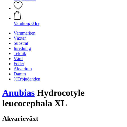
Varukorg
0 kr
Varumärken
Växter
Substrat
Inredning
Teknik
Vård
Foder
Akvarium
Damm
%Erbjudanden
Anubias
Hydrocotyle
leucocephala XL
Akvarieväxt