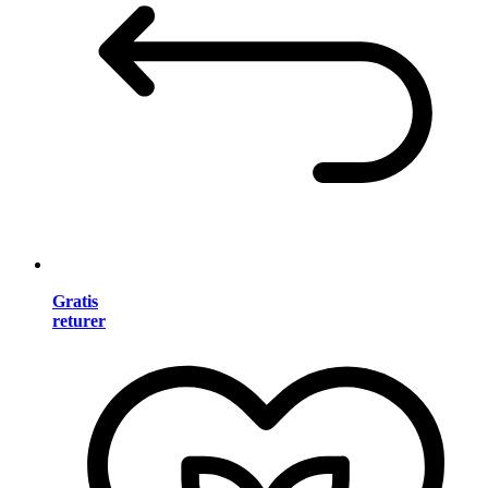
Gratis
returer