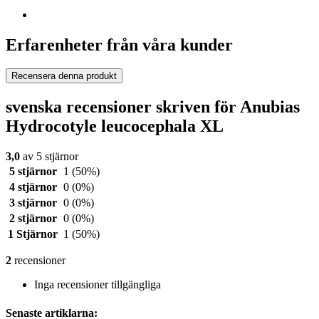
Erfarenheter från våra kunder
Recensera denna produkt
svenska recensioner skriven för Anubias
Hydrocotyle leucocephala XL
3,0
av 5 stjärnor
5 stjärnor
1
(50%)
4 stjärnor
0
(0%)
3 stjärnor
0
(0%)
2 stjärnor
0
(0%)
1 Stjärnor
1
(50%)
2
recensioner
Inga recensioner tillgängliga
Senaste artiklarna: