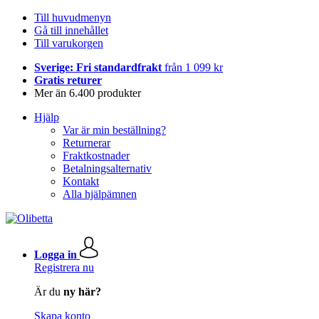
Till huvudmenyn
Gå till innehållet
Till varukorgen
Sverige: Fri standardfrakt
från 1 099 kr
Gratis returer
Mer än 6.400 produkter
Hjälp
Var är min beställning?
Returnerar
Fraktkostnader
Betalningsalternativ
Kontakt
Alla hjälpämnen
Logga in
Registrera nu
Är du
ny här?
Skapa konto