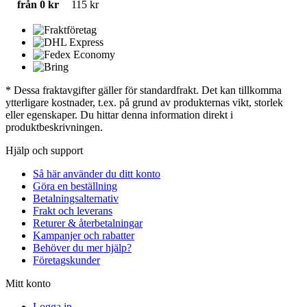
från 0 kr
115 kr
* Dessa fraktavgifter gäller för standardfrakt. Det kan tillkomma
ytterligare kostnader, t.ex. på grund av produkternas vikt, storlek
eller egenskaper. Du hittar denna information direkt i
produktbeskrivningen.
Hjälp och support
Så här använder du ditt konto
Göra en beställning
Betalningsalternativ
Frakt och leverans
Returer & återbetalningar
Kampanjer och rabatter
Behöver du mer hjälp?
Företagskunder
Mitt konto
Logga in