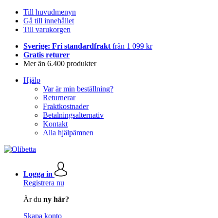
Till huvudmenyn
Gå till innehållet
Till varukorgen
Sverige: Fri standardfrakt
från 1 099 kr
Gratis returer
Mer än 6.400 produkter
Hjälp
Var är min beställning?
Returnerar
Fraktkostnader
Betalningsalternativ
Kontakt
Alla hjälpämnen
Logga in
Registrera nu
Är du
ny här?
Skapa konto