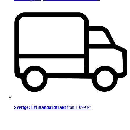
Sverige: Fri standardfrakt
från 1 099 kr