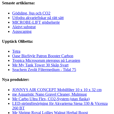
Senaste artiklarna:
Gödsling, ljus och CO2
Utfodra akvariefiskar på rätt sätt
MICROBE-LIFT gödselserie
Aktivt substrat
Aquscaping
Upptäck Olibetta:
Tetra
Oase BioStyle Patron Booster Carbon
Tropica Microsorum pteropus på Lavasten
Me My Tank Tower 30 Skåp Svart
Seachem Zeolit Filtermedium - Tidal 75
Nya produkter:
JONNYS AIR CONCEPT Mobilfilter 10 x 10 x 32 cm
me Aquaristic Nano Gravel Cleaner, Mulmsug
Me Carbo Ultra Flex, CO2-System (utan flaska)
LED-strömförsörjning för Akvarierna Siena 330 & Vicenza
260 BT
Me Shrimp Royal Lollies Walnut Herbal Boost