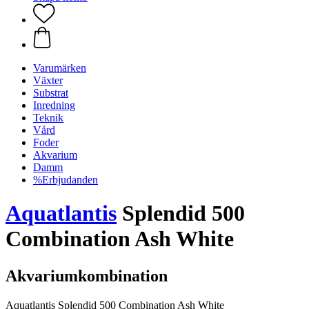
Varumärken
Växter
Substrat
Inredning
Teknik
Vård
Foder
Akvarium
Damm
%Erbjudanden
Aquatlantis
Splendid 500
Combination Ash White
Akvariumkombination
Aquatlantis Splendid 500 Combination Ash White