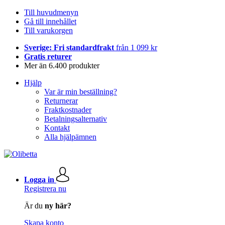
Till huvudmenyn
Gå till innehållet
Till varukorgen
Sverige: Fri standardfrakt
från 1 099 kr
Gratis returer
Mer än 6.400 produkter
Hjälp
Var är min beställning?
Returnerar
Fraktkostnader
Betalningsalternativ
Kontakt
Alla hjälpämnen
Logga in
Registrera nu
Är du
ny här?
Skapa konto