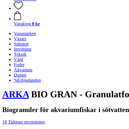
Varukorg
0 kr
Varumärken
Växter
Substrat
Inredning
Teknik
Vård
Foder
Akvarium
Damm
%Erbjudanden
ARKA
BIO GRAN - Granulatfod
Biogranuler för akvariumfiskar i sötvatten
18 Tidigare recensioner