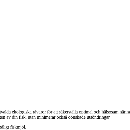
alda ekologiska råvaror för att säkerställa optimal och hälsosam näring 
äxten av din fisk, utan minimerar också oönskade utsöndringar.
åligt fiskmjöl.