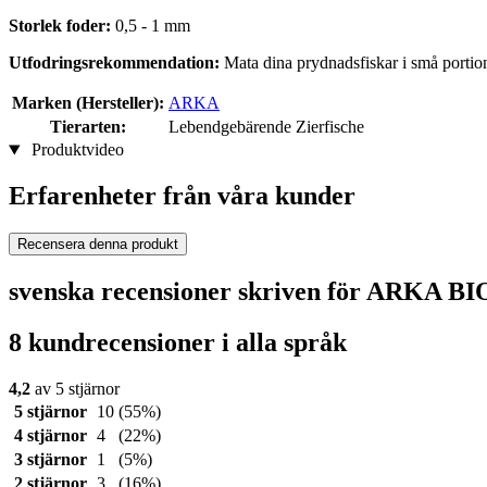
Storlek foder:
0,5 - 1 mm
Utfodringsrekommendation:
Mata dina prydnadsfiskar i små portio
Marken (Hersteller):
ARKA
Tierarten:
Lebendgebärende Zierfische
Produktvideo
Erfarenheter från våra kunder
Recensera denna produkt
svenska recensioner skriven för ARKA BI
8 kundrecensioner i alla språk
4,2
av 5 stjärnor
5 stjärnor
10
(55%)
4 stjärnor
4
(22%)
3 stjärnor
1
(5%)
2 stjärnor
3
(16%)