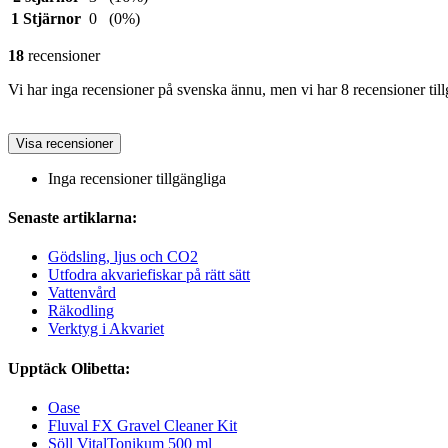
1 Stjärnor
0
(0%)
18
recensioner
Vi har inga recensioner på svenska ännu, men vi har 8 recensioner til
Visa recensioner
Inga recensioner tillgängliga
Senaste artiklarna:
Gödsling, ljus och CO2
Utfodra akvariefiskar på rätt sätt
Vattenvård
Räkodling
Verktyg i Akvariet
Upptäck Olibetta:
Oase
Fluval FX Gravel Cleaner Kit
Söll VitalTonikum 500 ml