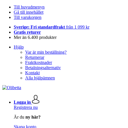
Till huvudmenyn
Gå till innehållet
Till varukorgen
Sverige: Fri standardfrakt
från 1 099 kr
Gratis returer
Mer än 6.400 produkter
Hjälp
Var är min beställning?
Returnerar
Fraktkostnader
Betalningsalternativ
Kontakt
Alla hjälpämnen
Logga in
Registrera nu
Är du
ny här?
Skapa konto