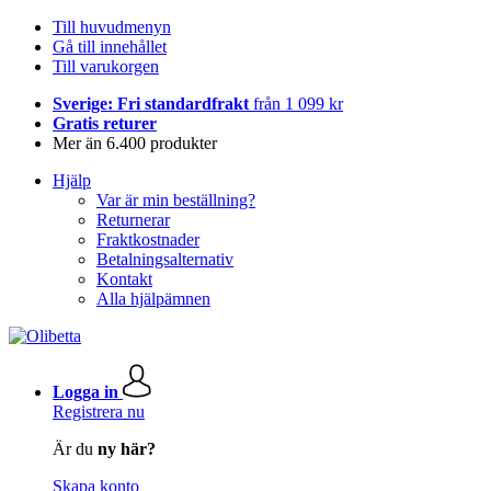
Till huvudmenyn
Gå till innehållet
Till varukorgen
Sverige: Fri standardfrakt
från 1 099 kr
Gratis returer
Mer än 6.400 produkter
Hjälp
Var är min beställning?
Returnerar
Fraktkostnader
Betalningsalternativ
Kontakt
Alla hjälpämnen
Logga in
Registrera nu
Är du
ny här?
Skapa konto