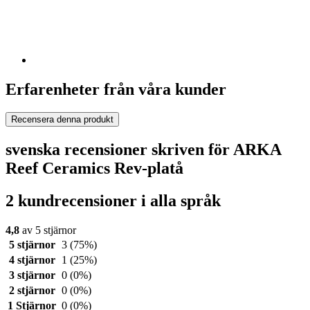
Erfarenheter från våra kunder
Recensera denna produkt
svenska recensioner skriven för ARKA
Reef Ceramics Rev-platå
2 kundrecensioner i alla språk
4,8
av 5 stjärnor
5 stjärnor
3
(75%)
4 stjärnor
1
(25%)
3 stjärnor
0
(0%)
2 stjärnor
0
(0%)
1 Stjärnor
0
(0%)