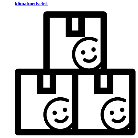
klimatmedvetet
.