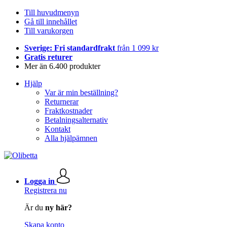
Till huvudmenyn
Gå till innehållet
Till varukorgen
Sverige: Fri standardfrakt
från 1 099 kr
Gratis returer
Mer än 6.400 produkter
Hjälp
Var är min beställning?
Returnerar
Fraktkostnader
Betalningsalternativ
Kontakt
Alla hjälpämnen
Logga in
Registrera nu
Är du
ny här?
Skapa konto