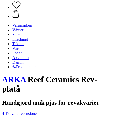
Varumärken
Växter
Substrat
Inredning
Teknik
Vård
Foder
Akvarium
Damm
%Erbjudanden
ARKA
Reef Ceramics Rev-
platå
Handgjord unik pjäs för revakvarier
4 Tidigare recensioner