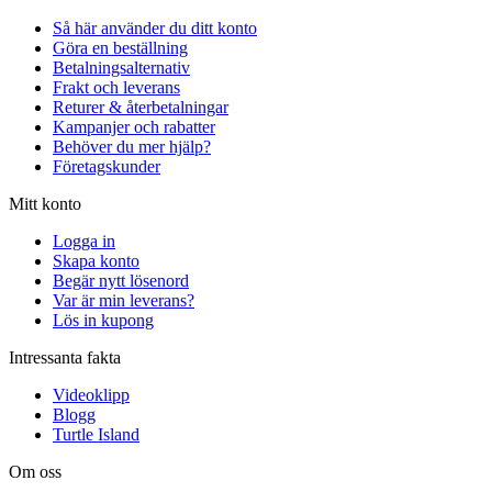
Så här använder du ditt konto
Göra en beställning
Betalningsalternativ
Frakt och leverans
Returer & återbetalningar
Kampanjer och rabatter
Behöver du mer hjälp?
Företagskunder
Mitt konto
Logga in
Skapa konto
Begär nytt lösenord
Var är min leverans?
Lös in kupong
Intressanta fakta
Videoklipp
Blogg
Turtle Island
Om oss