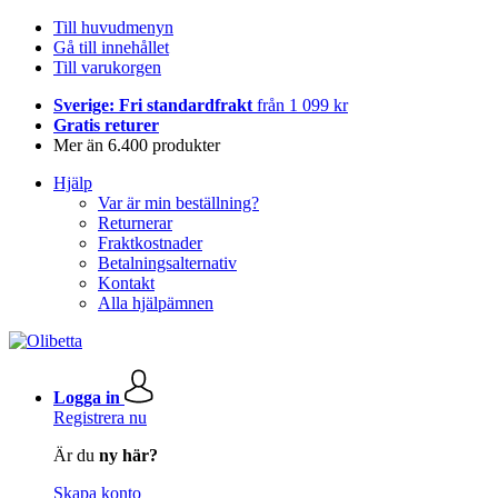
Till huvudmenyn
Gå till innehållet
Till varukorgen
Sverige: Fri standardfrakt
från 1 099 kr
Gratis returer
Mer än 6.400 produkter
Hjälp
Var är min beställning?
Returnerar
Fraktkostnader
Betalningsalternativ
Kontakt
Alla hjälpämnen
Logga in
Registrera nu
Är du
ny här?
Skapa konto