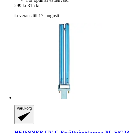
För optimal vattenvård
299 kr
315 kr
Leverans till 17. augusti
Varukorg
HEISSNER
UV-​C Ersättningslampa PL-​S/G23