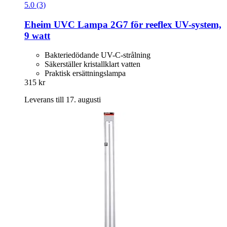
5.0 (3)
Eheim
UVC Lampa 2G7 för reeflex UV-​system,
9 watt
Bakteriedödande UV-C-strålning
Säkerställer kristallklart vatten
Praktisk ersättningslampa
315 kr
Leverans till 17. augusti