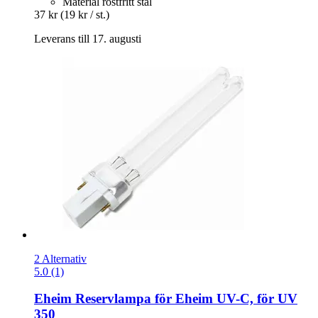
Material rostfritt stål
37 kr
(19 kr / st.)
Leverans till 17. augusti
2 Alternativ
5.0 (1)
Eheim
Reservlampa för Eheim UV-​C, för UV
350