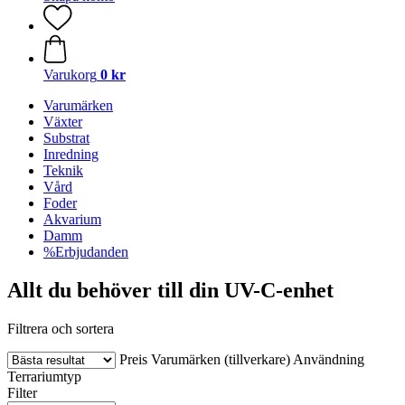
Varukorg
0 kr
Varumärken
Växter
Substrat
Inredning
Teknik
Vård
Foder
Akvarium
Damm
%Erbjudanden
Allt du behöver till din UV-C-enhet
Filtrera och sortera
Preis
Varumärken (tillverkare)
Användning
Terrariumtyp
Filter