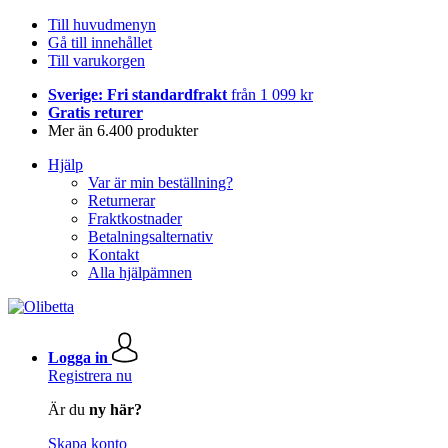
Till huvudmenyn
Gå till innehållet
Till varukorgen
Sverige: Fri standardfrakt
från 1 099 kr
Gratis returer
Mer än 6.400 produkter
Hjälp
Var är min beställning?
Returnerar
Fraktkostnader
Betalningsalternativ
Kontakt
Alla hjälpämnen
Logga in
Registrera nu
Är du
ny här?
Skapa konto