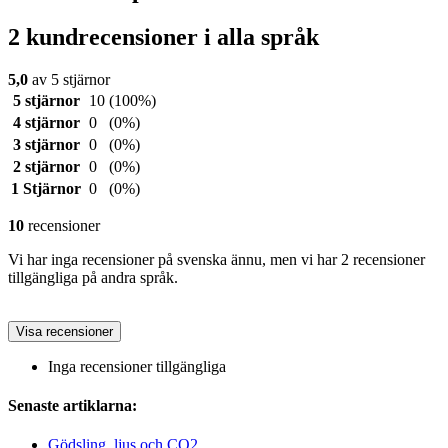
2 kundrecensioner i alla språk
5,0
av 5 stjärnor
5 stjärnor
10
(100%)
4 stjärnor
0
(0%)
3 stjärnor
0
(0%)
2 stjärnor
0
(0%)
1 Stjärnor
0
(0%)
10
recensioner
Vi har inga recensioner på svenska ännu, men vi har 2 recensioner
tillgängliga på andra språk.
Visa recensioner
Inga recensioner tillgängliga
Senaste artiklarna:
Gödsling, ljus och CO2