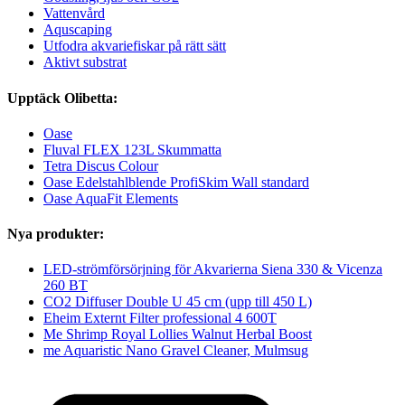
Vattenvård
Aquscaping
Utfodra akvariefiskar på rätt sätt
Aktivt substrat
Upptäck Olibetta:
Oase
Fluval FLEX 123L Skummatta
Tetra Discus Colour
Oase Edelstahlblende ProfiSkim Wall standard
Oase AquaFit Elements
Nya produkter:
LED-strömförsörjning för Akvarierna Siena 330 & Vicenza
260 BT
CO2 Diffuser Double U 45 cm (upp till 450 L)
Eheim Externt Filter professional 4 600T
Me Shrimp Royal Lollies Walnut Herbal Boost
me Aquaristic Nano Gravel Cleaner, Mulmsug