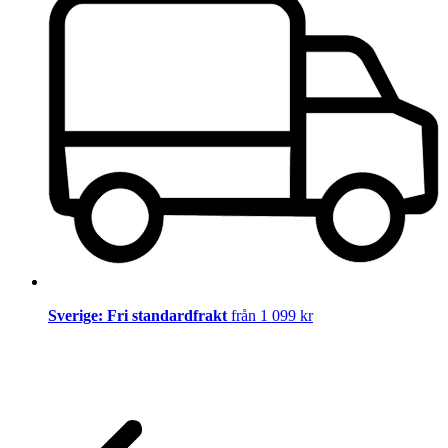
Sverige: Fri standardfrakt
från 1 099 kr