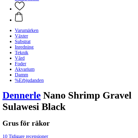
Varumärken
Växter
Substrat
Inredning
Teknik
Vård
Foder
Akvarium
Damm
%Erbjudanden
Dennerle
Nano Shrimp Gravel
Sulawesi Black
Grus för räkor
10 Tidigare recensioner