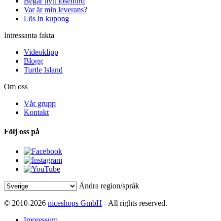
Begär nytt lösenord
Var är min leverans?
Lös in kupong
Intressanta fakta
Videoklipp
Blogg
Turtle Island
Om oss
Vår grupp
Kontakt
Följ oss på
Ändra region/språk
© 2010-2026
niceshops GmbH
- All rights reserved.
Impressum