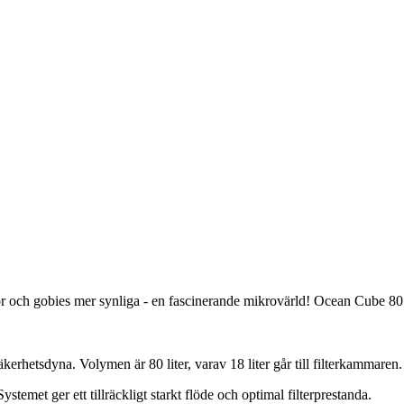
or och gobies mer synliga - en fascinerande mikrovärld! Ocean Cube 80 h
säkerhetsdyna. Volymen är 80 liter, varav 18 liter går till filterkammar
stemet ger ett tillräckligt starkt flöde och optimal filterprestanda.