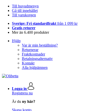
Till huvudmenyn
Gå till innehållet
Till varukorgen
Sverige: Fri standardfrakt
från 1 099 kr
Gratis returer
Mer än 6.400 produkter
Hjälp
Var är min beställning?
Returnerar
Fraktkostnader
Betalningsalternativ
Kontakt
Alla hjälpämnen
Logga in
Registrera nu
Är du
ny här?
Skapa konto