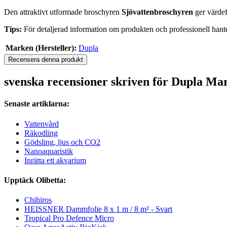
Den attraktivt utformade broschyren
Sjövattenbroschyren
ger värdef
Tips:
För detaljerad information om produkten och professionell hante
Marken (Hersteller):
Dupla
Recensera denna produkt
svenska recensioner skriven för Dupla Ma
Senaste artiklarna:
Vattenvård
Räkodling
Gödsling, ljus och CO2
Nanoaquaristik
Inrätta ett akvarium
Upptäck Olibetta:
Chihiros
HEISSNER Dammfolie 8 x 1 m / 8 m² - Svart
Tropical Pro Defence Micro