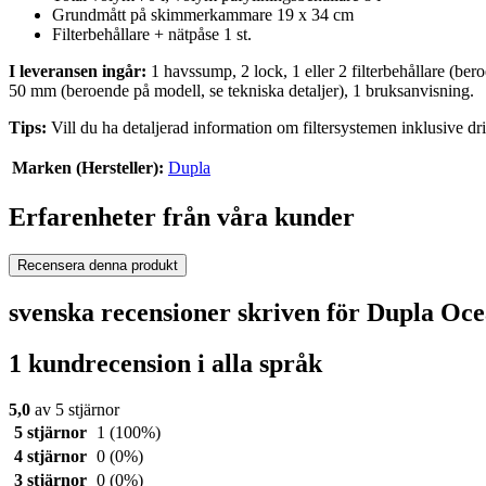
Grundmått på skimmerkammare 19 x 34 cm
Filterbehållare + nätpåse ​1 st.
I leveransen ingår:
1 havssump, 2 lock, 1 eller 2 filterbehållare (bero
50 mm (beroende på modell, se tekniska detaljer), 1 bruksanvisning.
Tips:
Vill du ha detaljerad information om filtersystemen inklusive dr
Marken (Hersteller):
Dupla
Erfarenheter från våra kunder
Recensera denna produkt
svenska recensioner skriven för Dupla O
1 kundrecension i alla språk
5,0
av 5 stjärnor
5 stjärnor
1
(100%)
4 stjärnor
0
(0%)
3 stjärnor
0
(0%)