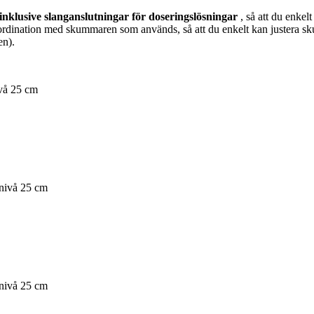
 inklusive slanganslutningar för doseringslösningar
, så att du enkel
rdination med skummaren som används, så att du enkelt kan justera 
en).
vå ​25 cm
nnivå 25 cm
nnivå 25 cm