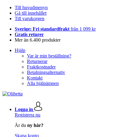
Till huvudmenyn
Gå till innehållet
Till varukorgen
Sverige: Fri standardfrakt
från 1 099 kr
Gratis returer
Mer än 6.400 produkter
Hjälp
Var är min beställning?
Returnerar
Fraktkostnader
Betalningsalternativ
Kontakt
Alla hjälpämnen
Logga in
Registrera nu
Är du
ny här?
Skapa konto