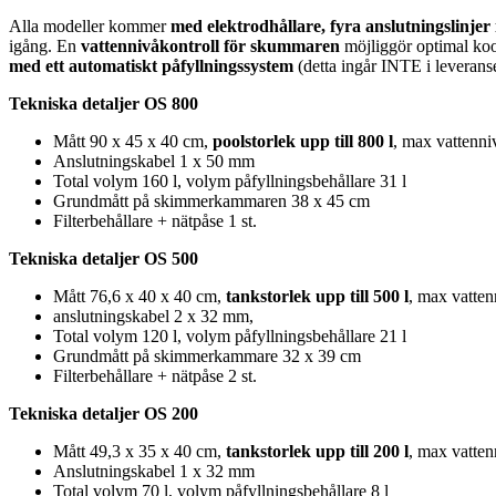
Alla modeller kommer
med elektrodhållare, fyra anslutningslinjer
igång. En
vattennivåkontroll för skummaren
möjliggör optimal koo
med ett automatiskt påfyllningssystem
(detta ingår INTE i leverans
Tekniska detaljer OS 800
Mått 90 x 45 x 40 cm,
poolstorlek upp till 800 l
, max vattenni
Anslutningskabel 1 x 50 mm
Total volym 160 l, volym påfyllningsbehållare 31 l
Grundmått på skimmerkammaren 38 x 45 cm
Filterbehållare + nätpåse ​1 st.
Tekniska detaljer OS 500
Mått 76,6 x 40 x 40 cm,
tankstorlek upp till 500 l
, max vatte
anslutningskabel 2 x 32 mm,
Total volym 120 l, volym påfyllningsbehållare 21 l
Grundmått på skimmerkammare 32 x 39 cm
Filterbehållare + nätpåse ​2 st.
Tekniska detaljer OS 200
Mått 49,3 x 35 x 40 cm,
tankstorlek upp till 200 l
, max vatte
Anslutningskabel 1 x 32 mm
Total volym 70 l, volym påfyllningsbehållare 8 l