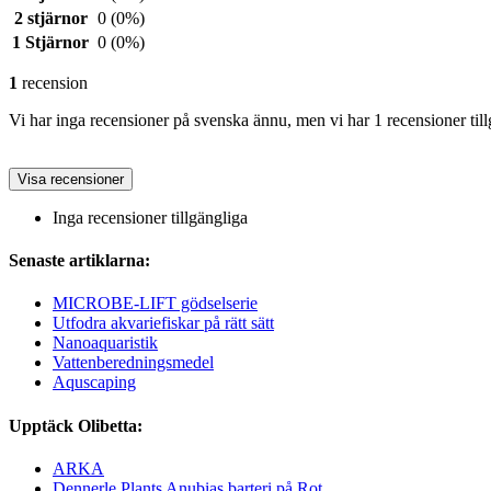
2 stjärnor
0
(0%)
1 Stjärnor
0
(0%)
1
recension
Vi har inga recensioner på svenska ännu, men vi har 1 recensioner till
Visa recensioner
Inga recensioner tillgängliga
Senaste artiklarna:
MICROBE-LIFT gödselserie
Utfodra akvariefiskar på rätt sätt
Nanoaquaristik
Vattenberedningsmedel
Aquscaping
Upptäck Olibetta:
ARKA
Dennerle Plants Anubias barteri på Rot