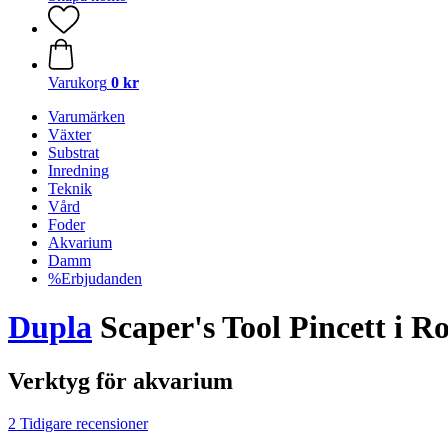
Varukorg
0 kr
Varumärken
Växter
Substrat
Inredning
Teknik
Vård
Foder
Akvarium
Damm
%Erbjudanden
Dupla
Scaper's Tool Pincett i Ro
Verktyg för akvarium
2 Tidigare recensioner