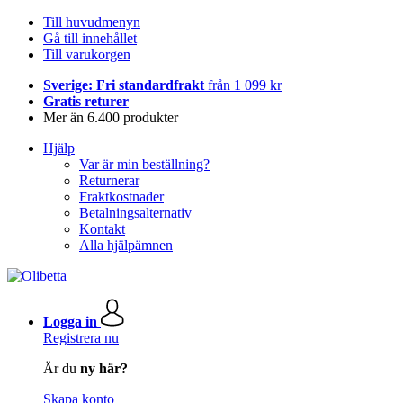
Till huvudmenyn
Gå till innehållet
Till varukorgen
Sverige: Fri standardfrakt
från 1 099 kr
Gratis returer
Mer än 6.400 produkter
Hjälp
Var är min beställning?
Returnerar
Fraktkostnader
Betalningsalternativ
Kontakt
Alla hjälpämnen
Logga in
Registrera nu
Är du
ny här?
Skapa konto