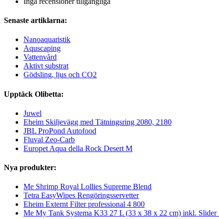
Inga recensioner tillgängliga
Senaste artiklarna:
Nanoaquaristik
Aquscaping
Vattenvård
Aktivt substrat
Gödsling, ljus och CO2
Upptäck Olibetta:
Juwel
Eheim Skiljevägg med Tätningsring 2080, 2180
JBL ProPond Autofood
Fluval Zeo-Carb
Europet Aqua della Rock Desert M
Nya produkter:
Me Shrimp Royal Lollies Supreme Blend
Tetra EasyWipes Rengöringsservetter
Eheim Externt Filter professional 4 800
Me My Tank Systema K33 27 L (33 x 38 x 22 cm) inkl. Slide