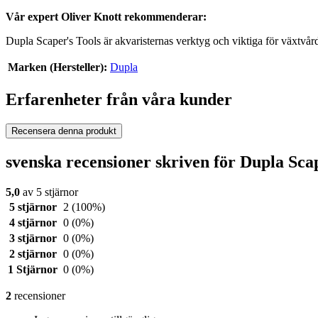
Vår expert Oliver Knott rekommenderar:
Dupla Scaper's Tools är akvaristernas verktyg och viktiga för växtvår
Marken (Hersteller):
Dupla
Erfarenheter från våra kunder
Recensera denna produkt
svenska recensioner skriven för Dupla Scape
5,0
av 5 stjärnor
5 stjärnor
2
(100%)
4 stjärnor
0
(0%)
3 stjärnor
0
(0%)
2 stjärnor
0
(0%)
1 Stjärnor
0
(0%)
2
recensioner