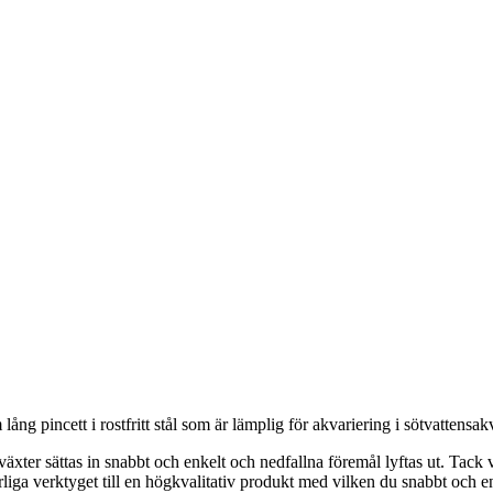
ng pincett i rostfritt stål som är lämplig för akvariering i sötvattensakv
xter sättas in snabbt och enkelt och nedfallna föremål lyftas ut. Tack 
bärliga verktyget till en högkvalitativ produkt med vilken du snabbt och 