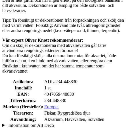
Den är helt giftfri och har ingen effekt på den biologiska balansen i
ditt akvarium. Dekorationen är lämplig för både sötvatten- och
havsakvarier.
Tips: Ta försiktigt ur dekorationen från förpackningen och skölj den
med varmt vatten. Försiktig: Använd inte tvål, allrengöringsmedel
eller andra rengöringsmedel (t.ex. väteperoxid, thinner, terpentin).
Vår expert Oliver Knott rekommenderar:
Om du sköljer dekorationerna med akvarievatten går färre
användbara rengöringsbakterier förlorade!
Du kan försiktigt skölja alla dekorationer utanför akvariet, både
inifrån och ut, i en hink med akvarievatten, eller rengöra dem
försiktigt i kranvatten om det har samma temperatur som
akvarievattnet.
Artikelnr.:
ADL-234-448830
Innehåll:
1 st.
EAN:
4047059448830
Tillverkarnr.:
234-448830
Marken (Hersteller):
Europet
Tierarten:
Fiskar, Ryggradslösa djur
Användning:
Akvarium, Havsvatten, Sötvatten
Information om Art Deco