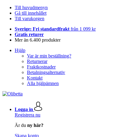
Till huvudmenyn
Gå till innehållet
Till varukorgen
Sverige: Fri standardfrakt
från 1 099 kr
Gratis returer
Mer än 6.400 produkter
Hjälp
Var är min beställning?
Returnerar
Fraktkostnader
Betalningsalternativ
Kontakt
Alla hjälpämnen
Logga in
Registrera nu
Är du
ny här?
Skapa konto