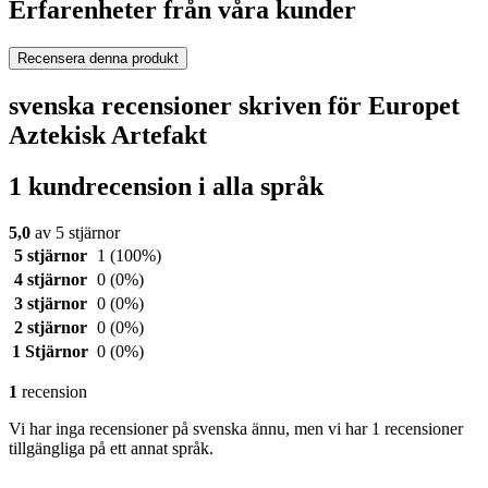
Erfarenheter från våra kunder
Recensera denna produkt
svenska recensioner skriven för Europet
Aztekisk Artefakt
1 kundrecension i alla språk
5,0
av 5 stjärnor
5 stjärnor
1
(100%)
4 stjärnor
0
(0%)
3 stjärnor
0
(0%)
2 stjärnor
0
(0%)
1 Stjärnor
0
(0%)
1
recension
Vi har inga recensioner på svenska ännu, men vi har 1 recensioner
tillgängliga på ett annat språk.