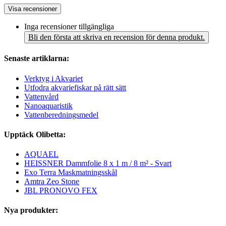
Visa recensioner
Inga recensioner tillgängliga
Bli den första att skriva en recension för denna produkt.
Senaste artiklarna:
Verktyg i Akvariet
Utfodra akvariefiskar på rätt sätt
Vattenvård
Nanoaquaristik
Vattenberedningsmedel
Upptäck Olibetta:
AQUAEL
HEISSNER Dammfolie 8 x 1 m / 8 m² - Svart
Exo Terra Maskmatningsskål
Amtra Zeo Stone
JBL PRONOVO FEX
Nya produkter: