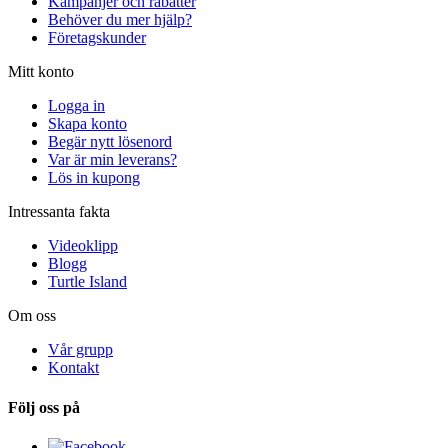
Kampanjer och rabatter
Behöver du mer hjälp?
Företagskunder
Mitt konto
Logga in
Skapa konto
Begär nytt lösenord
Var är min leverans?
Lös in kupong
Intressanta fakta
Videoklipp
Blogg
Turtle Island
Om oss
Vår grupp
Kontakt
Följ oss på