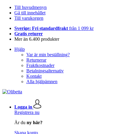
Till huvudmenyn
Gå till innehållet
Till varukorgen
Sverige: Fri standardfrakt
från 1 099 kr
Gratis returer
Mer än 6.400 produkter
Hjälp
Var är min beställning?
Returnerar
Fraktkostnader
Betalningsalternativ
Kontakt
Alla hjälpämnen
Logga in
Registrera nu
Är du
ny här?
Skapa konto