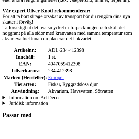
eller andra rengöringsmedel (t.ex. väteperoxid, thinner, terpentin).
Vår expert Oliver Knott rekommenderar:
För att ta bort slitage orsakat av transport bör du rengöra dina nya
skatter i förväg!
Ta försiktigt ut det nya smycket ur förpackningen och skölj det
noggrant på alla sidor med kranvatten med samma temperatur som
akvarievattnet innan du placerar det i akvariet.
Artikelnr.:
ADL-234-412398
Innehåll:
1 st.
EAN:
4047059412398
Tillverkarnr.:
234-412398
Marken (Hersteller):
Europet
Tierarten:
Fiskar, Ryggradslösa djur
Användning:
Akvarium, Havsvatten, Sötvatten
Information om Art Deco
Juridisk information
Passar med