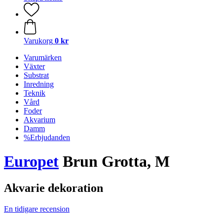
Varukorg
0 kr
Varumärken
Växter
Substrat
Inredning
Teknik
Vård
Foder
Akvarium
Damm
%Erbjudanden
Europet
Brun Grotta, M
Akvarie dekoration
En tidigare recension