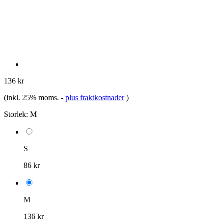
136 kr
(inkl. 25% moms.
-
plus fraktkostnader
)
Storlek:
M
S
86 kr
M
136 kr