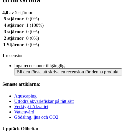
Brun Grotta
4,0
av 5 stjärnor
5 stjärnor
0
(0%)
4 stjärnor
1
(100%)
3 stjärnor
0
(0%)
2 stjärnor
0
(0%)
1 Stjärnor
0
(0%)
1
recension
Inga recensioner tillgängliga
Bli den första att skriva en recension för denna produkt.
Senaste artiklarna:
Aquscaping
Utfodra akvariefiskar på rätt sätt
Verktyg i Akvariet
Vattenvård
Gödsling, ljus och CO2
Upptäck Olibetta: