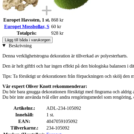
Europet Havssten, 1 st.
868 kr
Europet Mossbollar, S
60 kr
Totalpris:
928 kr
Lägg till båda i varukorgen
Beskrivning
Denna verklighetstrogna dekoration är tillverkad av polyesterharts.
Den är helt giftfri och har ingen effekt på den biologiska balansen i d
Tips: Ta försiktigt ur dekorationen från förpackningen och skölj den m
Vår expert Oliver Knott rekommenderar:
Du bör bara gnugga dekorationen försiktigt med fingrarna och aldrig a
Du bör inte använda tvål eller andra rengöringsmedel som rengöring, 
Artikelnr.:
ADL-234-105092
Innehåll:
1 st.
EAN:
4047059105092
Tillverkarnr.:
234-105092