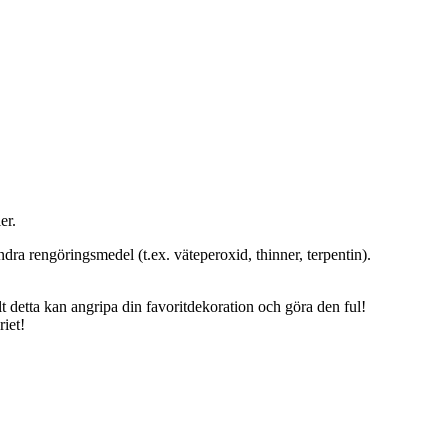
er.
dra rengöringsmedel (t.ex. väteperoxid, thinner, terpentin).
t detta kan angripa din favoritdekoration och göra den ful!
iet!