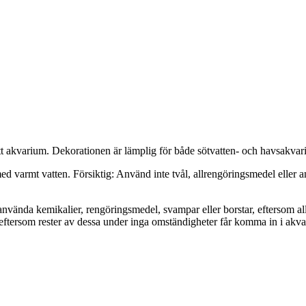
itt akvarium. Dekorationen är lämplig för både sötvatten- och havsakvari
ed varmt vatten. Försiktig: Använd inte tvål, allrengöringsmedel eller an
nvända kemikalier, rengöringsmedel, svampar eller borstar, eftersom all
eftersom rester av dessa under inga omständigheter får komma in i akvar