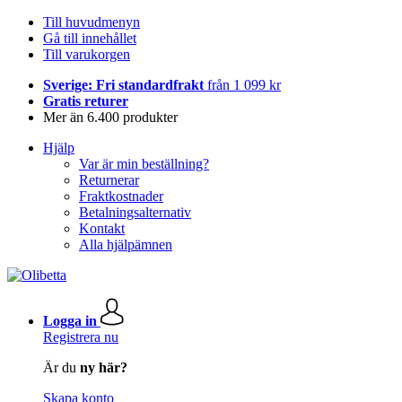
Till huvudmenyn
Gå till innehållet
Till varukorgen
Sverige: Fri standardfrakt
från 1 099 kr
Gratis returer
Mer än 6.400 produkter
Hjälp
Var är min beställning?
Returnerar
Fraktkostnader
Betalningsalternativ
Kontakt
Alla hjälpämnen
Logga in
Registrera nu
Är du
ny här?
Skapa konto