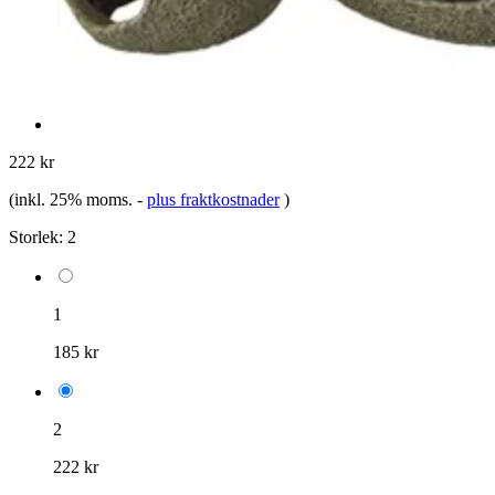
222 kr
(inkl. 25% moms.
-
plus fraktkostnader
)
Storlek:
2
1
185 kr
2
222 kr