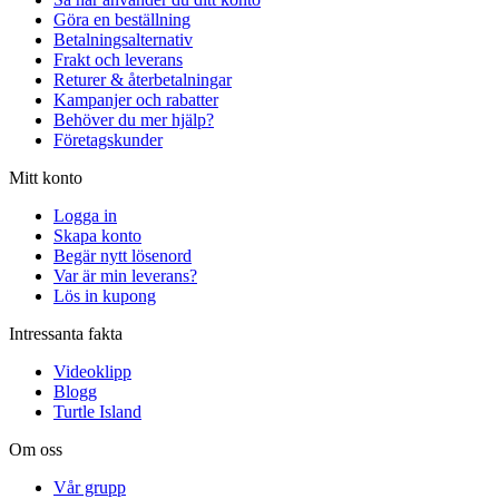
Göra en beställning
Betalningsalternativ
Frakt och leverans
Returer & återbetalningar
Kampanjer och rabatter
Behöver du mer hjälp?
Företagskunder
Mitt konto
Logga in
Skapa konto
Begär nytt lösenord
Var är min leverans?
Lös in kupong
Intressanta fakta
Videoklipp
Blogg
Turtle Island
Om oss
Vår grupp