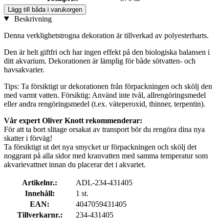
Lägg till båda i varukorgen
Beskrivning
Denna verklighetstrogna dekoration är tillverkad av polyesterharts.
Den är helt giftfri och har ingen effekt på den biologiska balansen i
ditt akvarium. Dekorationen är lämplig för både sötvatten- och
havsakvarier.
Tips: Ta försiktigt ur dekorationen från förpackningen och skölj den
med varmt vatten. Försiktig: Använd inte tvål, allrengöringsmedel
eller andra rengöringsmedel (t.ex. väteperoxid, thinner, terpentin).
Vår expert Oliver Knott rekommenderar:
För att ta bort slitage orsakat av transport bör du rengöra dina nya
skatter i förväg!
Ta försiktigt ut det nya smycket ur förpackningen och skölj det
noggrant på alla sidor med kranvatten med samma temperatur som
akvarievattnet innan du placerar det i akvariet.
Artikelnr.:
ADL-234-431405
Innehåll:
1 st.
EAN:
4047059431405
Tillverkarnr.:
234-431405