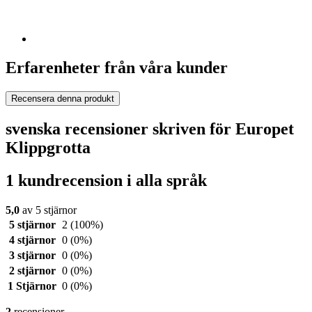
Erfarenheter från våra kunder
Recensera denna produkt
svenska recensioner skriven för Europet
Klippgrotta
1 kundrecension i alla språk
5,0
av 5 stjärnor
5 stjärnor
2
(100%)
4 stjärnor
0
(0%)
3 stjärnor
0
(0%)
2 stjärnor
0
(0%)
1 Stjärnor
0
(0%)
2
recensioner