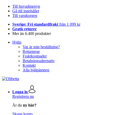
Till huvudmenyn
Gå till innehållet
Till varukorgen
Sverige: Fri standardfrakt
från 1 099 kr
Gratis returer
Mer än 6.400 produkter
Hjälp
Var är min beställning?
Returnerar
Fraktkostnader
Betalningsalternativ
Kontakt
Alla hjälpämnen
Logga in
Registrera nu
Är du
ny här?
Skapa konto