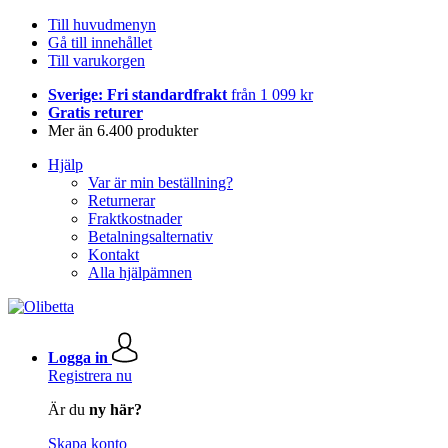
Till huvudmenyn
Gå till innehållet
Till varukorgen
Sverige: Fri standardfrakt
från 1 099 kr
Gratis returer
Mer än 6.400 produkter
Hjälp
Var är min beställning?
Returnerar
Fraktkostnader
Betalningsalternativ
Kontakt
Alla hjälpämnen
Logga in
Registrera nu
Är du
ny här?
Skapa konto