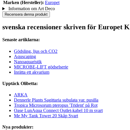
Marken (Hersteller):
Europet
Information om Art Deco
Recensera denna produkt
svenska recensioner skriven för Europet 
Senaste artiklarna:
Gödsling, ljus och CO2
Aquscaping
Nanoaquaristik
MICROBE-LIFT gödselserie
Inrätta ett akvarium
Upptäck Olibetta:
ARKA
Dennerle Plants Sagittaria subulata var. pusilla
Tropica Microsorum pteropus 'Trident' på Rot
Oase LunAqua Connect Outlet-kabel 10 m svart
Me My Tank Tower 20 Skåp Svart
Nya produkter: