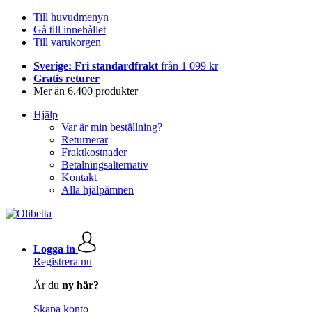
Till huvudmenyn
Gå till innehållet
Till varukorgen
Sverige: Fri standardfrakt
från 1 099 kr
Gratis returer
Mer än 6.400 produkter
Hjälp
Var är min beställning?
Returnerar
Fraktkostnader
Betalningsalternativ
Kontakt
Alla hjälpämnen
Logga in
Registrera nu
Är du
ny här?
Skapa konto