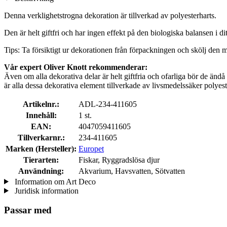
Denna verklighetstrogna dekoration är tillverkad av polyesterharts.
Den är helt giftfri och har ingen effekt på den biologiska balansen i d
Tips: Ta försiktigt ur dekorationen från förpackningen och skölj den m
Vår expert Oliver Knott rekommenderar:
Även om alla dekorativa delar är helt giftfria och ofarliga bör de ändå
är alla dessa dekorativa element tillverkade av livsmedelssäker polyest
Artikelnr.:
ADL-234-411605
Innehåll:
1 st.
EAN:
4047059411605
Tillverkarnr.:
234-411605
Marken (Hersteller):
Europet
Tierarten:
Fiskar, Ryggradslösa djur
Användning:
Akvarium, Havsvatten, Sötvatten
Information om Art Deco
Juridisk information
Passar med