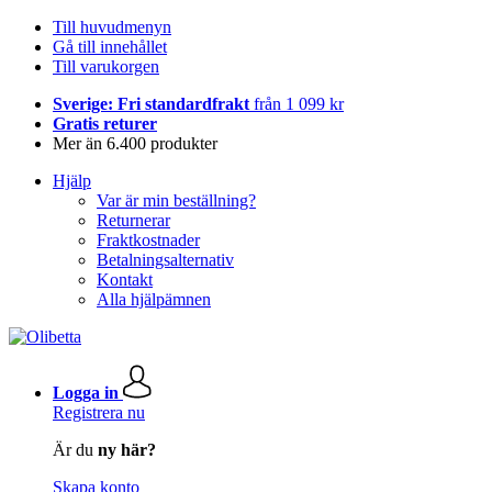
Till huvudmenyn
Gå till innehållet
Till varukorgen
Sverige: Fri standardfrakt
från 1 099 kr
Gratis returer
Mer än 6.400 produkter
Hjälp
Var är min beställning?
Returnerar
Fraktkostnader
Betalningsalternativ
Kontakt
Alla hjälpämnen
Logga in
Registrera nu
Är du
ny här?
Skapa konto