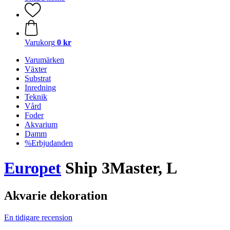
Varukorg
0 kr
Varumärken
Växter
Substrat
Inredning
Teknik
Vård
Foder
Akvarium
Damm
%Erbjudanden
Europet
Ship 3Master, L
Akvarie dekoration
En tidigare recension