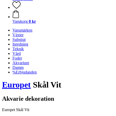
Varukorg
0 kr
Varumärken
Växter
Substrat
Inredning
Teknik
Vård
Foder
Akvarium
Damm
%Erbjudanden
Europet
Skål Vit
Akvarie dekoration
Europet Skål Vit