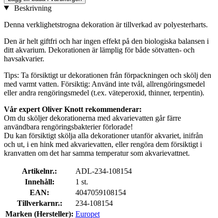
Beskrivning
Denna verklighetstrogna dekoration är tillverkad av polyesterharts.
Den är helt giftfri och har ingen effekt på den biologiska balansen i
ditt akvarium. Dekorationen är lämplig för både sötvatten- och
havsakvarier.
Tips: Ta försiktigt ur dekorationen från förpackningen och skölj den
med varmt vatten. Försiktig: Använd inte tvål, allrengöringsmedel
eller andra rengöringsmedel (t.ex. väteperoxid, thinner, terpentin).
Vår expert Oliver Knott rekommenderar:
Om du sköljer dekorationerna med akvarievatten går färre
användbara rengöringsbakterier förlorade!
Du kan försiktigt skölja alla dekorationer utanför akvariet, inifrån
och ut, i en hink med akvarievatten, eller rengöra dem försiktigt i
kranvatten om det har samma temperatur som akvarievattnet.
Artikelnr.:
ADL-234-108154
Innehåll:
1 st.
EAN:
4047059108154
Tillverkarnr.:
234-108154
Marken (Hersteller):
Europet