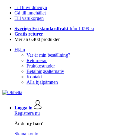
Till huvudmenyn
Gå till innehållet
Till varukorgen
Sverige: Fri standardfrakt
från 1 099 kr
Gratis returer
Mer än 6.400 produkter
Hjälp
Var är min beställning?
Returnerar
Fraktkostnader
Betalningsalternativ
Kontakt
Alla hjälpämnen
Logga in
Registrera nu
Är du
ny här?
Skapa konto