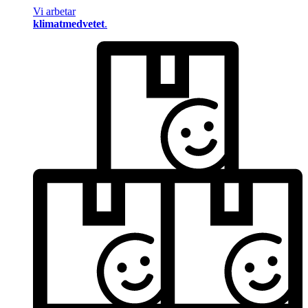
Vi arbetar
klimatmedvetet
.