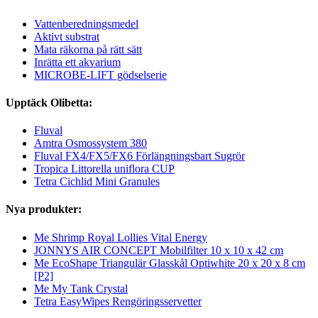
Vattenberedningsmedel
Aktivt substrat
Mata räkorna på rätt sätt
Inrätta ett akvarium
MICROBE-LIFT gödselserie
Upptäck Olibetta:
Fluval
Amtra Osmossystem 380
Fluval FX4/FX5/FX6 Förlängningsbart Sugrör
Tropica Littorella uniflora CUP
Tetra Cichlid Mini Granules
Nya produkter:
Me Shrimp Royal Lollies Vital Energy
JONNYS AIR CONCEPT Mobilfilter 10 x 10 x 42 cm
Me EcoShape Triangulär Glasskål Optiwhite 20 x 20 x 8 cm
[P2]
Me My Tank Crystal
Tetra EasyWipes Rengöringsservetter