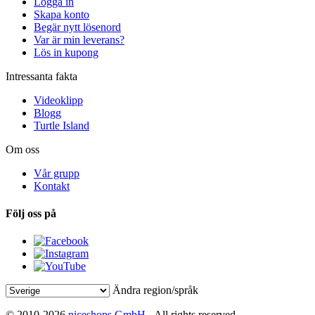
Logga in
Skapa konto
Begär nytt lösenord
Var är min leverans?
Lös in kupong
Intressanta fakta
Videoklipp
Blogg
Turtle Island
Om oss
Vår grupp
Kontakt
Följ oss på
Ändra region/språk
© 2010-2026
niceshops GmbH
- All rights reserved.