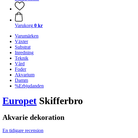
Varukorg
0 kr
Varumärken
Växter
Substrat
Inredning
Teknik
Vård
Foder
Akvarium
Damm
%Erbjudanden
Europet
Skifferbro
Akvarie dekoration
En tidigare recension