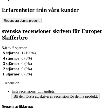
Erfarenheter från våra kunder
Recensera denna produkt
svenska recensioner skriven för Europet
Skifferbro
5,0
av 5 stjärnor
5 stjärnor
1
(100%)
4 stjärnor
0
(0%)
3 stjärnor
0
(0%)
2 stjärnor
0
(0%)
1 Stjärnor
0
(0%)
1
recension
Inga recensioner tillgängliga
Bli den första att skriva en recension för denna produkt.
Senaste artiklarna: