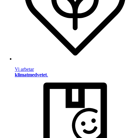
Vi arbetar
klimatmedvetet
.