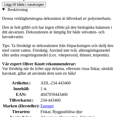
Lägg till båda i varukorgen
Beskrivning
Denna verklighetstrogna dekoration är tillverkad av polyesterharts.
Den är helt giftfri och har ingen effekt på den biologiska balansen i
ditt akvarium. Dekorationen är lämplig för både sötvatten- och
havsakvarier.
Tips: Ta försiktigt ur dekorationen från förpackningen och skölj den
med varmt vatten. Försiktig: Använd inte tvål, allrengöringsmedel
eller andra rengöringsmedel (t.ex. väteperoxid, thinner, terpentin).
Vår expert Oliver Knott rekommenderar:
Var försiktig när du lyfter upp delarna, eftersom vissa fiskar, särskilt
havskatt, gillar att använda dem som en håla!
Artikelnr.:
ADL-234-443460
Innehåll:
1 st.
EAN:
4047059443460
Tillverkarnr.:
234-443460
Marken (Hersteller):
Europet
Tierarten:
Fiskar, Ryggradslösa djur