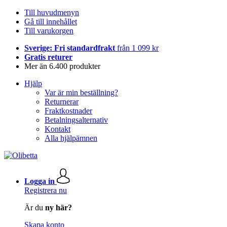
Till huvudmenyn
Gå till innehållet
Till varukorgen
Sverige: Fri standardfrakt
från 1 099 kr
Gratis returer
Mer än 6.400 produkter
Hjälp
Var är min beställning?
Returnerar
Fraktkostnader
Betalningsalternativ
Kontakt
Alla hjälpämnen
Logga in
Registrera nu
Är du
ny här?
Skapa konto