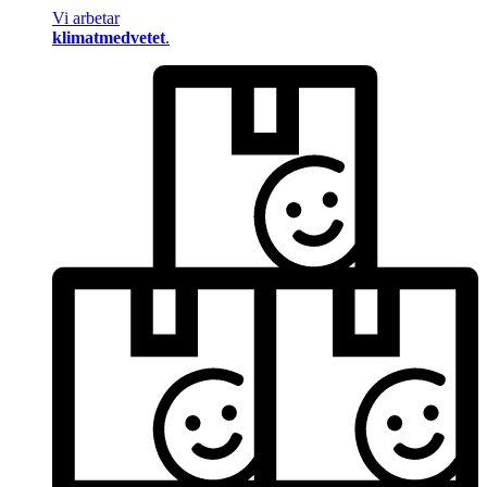
Vi arbetar
klimatmedvetet
.