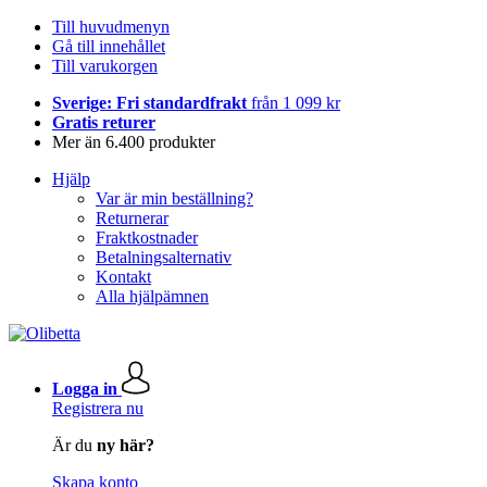
Till huvudmenyn
Gå till innehållet
Till varukorgen
Sverige: Fri standardfrakt
från 1 099 kr
Gratis returer
Mer än 6.400 produkter
Hjälp
Var är min beställning?
Returnerar
Fraktkostnader
Betalningsalternativ
Kontakt
Alla hjälpämnen
Logga in
Registrera nu
Är du
ny här?
Skapa konto