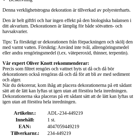
Denna verklighetstrogna dekoration är tillverkad av polyesterharts.
Den är helt giftfri och har ingen effekt på den biologiska balansen i
ditt akvarium. Dekorationen är lämplig för både sötvatten- och
havsakvarier.
Tips: Ta försiktigt ur dekorationen från förpackningen och skölj den
med varmt vatten. Försiktig: Använd inte tvål, allrengöringsmedel
eller andra rengöringsmedel (t.ex. väteperoxid, thinner, terpentin).
Vår expert Oliver Knott rekommenderar:
Precis som filtret rengörs och vattnet byts ut då och då bör
dekorationen också rengöras då och då för att bli av med sediment
och alger.
När du dekorerar, kom ihåg att placera dekorationerna på ett sådant
sätt att de lätt kan lyftas ut igen utan att förstöra hela inredningen.
Dekorationerna ska placeras på ett sådant sätt att de lätt kan lyftas ut
igen utan att förstöra hela inredningen.
Artikelnr.:
ADL-234-449219
Innehåll:
1 st.
EAN:
4047059449219
Tillverkarnr.:
234-449219