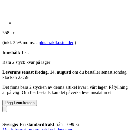
558 kr
(inkl. 25% moms.
-
plus fraktkostnader
)
Innehåll:
1 st.
Bara 2 styck kvar på lager
Leverans senast fredag, 14. augusti
om du beställer senast
söndag
klockan 23:59
.
Det finns bara 2 stycken av denna artikel kvar i vårt lager. Påfyllning
är på väg! Om fler beställs kan det påverka leveransdatumet.
Lägg i varukorgen
Sverige: Fri standardfrakt
från 1 099 kr
Mer information om frakt och leverans