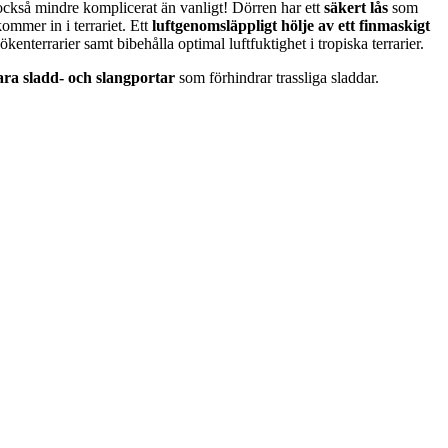
är också mindre komplicerat än vanligt! Dörren har ett
säkert lås
som
kommer in i terrariet. Ett
luftgenomsläppligt hölje av ett finmaskigt
 ökenterrarier samt bibehålla optimal luftfuktighet i tropiska terrarier.
ara sladd- och slangportar
som förhindrar trassliga sladdar.