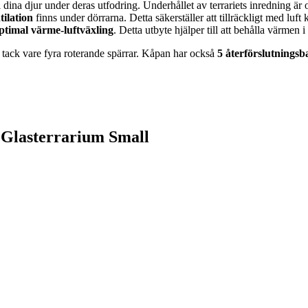
ill dina djur under deras utfodring. Underhållet av terrariets inredning 
tilation
finns under dörrarna. Detta säkerställer att tillräckligt med luft 
optimal värme-luftväxling
. Detta utbyte hjälper till att behålla värmen i
n tack vare fyra roterande spärrar. Kåpan har också
5 återförslutningsb
a Glasterrarium Small