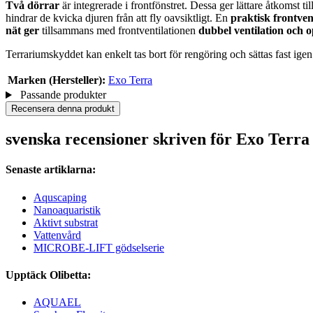
Två dörrar
är integrerade i frontfönstret. Dessa ger lättare åtkomst t
hindrar de kvicka djuren från att fly oavsiktligt. En
praktisk frontven
nät ger
tillsammans med frontventilationen
dubbel ventilation och 
Terrariumskyddet kan enkelt tas bort för rengöring och sättas fast ige
Marken (Hersteller):
Exo Terra
Passande produkter
Recensera denna produkt
svenska recensioner skriven för Exo Terr
Senaste artiklarna:
Aquscaping
Nanoaquaristik
Aktivt substrat
Vattenvård
MICROBE-LIFT gödselserie
Upptäck Olibetta:
AQUAEL