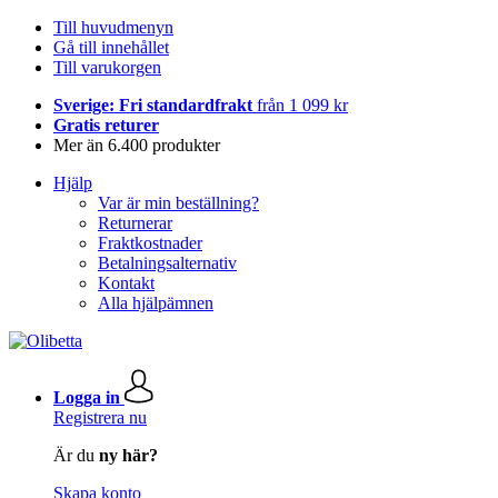
Till huvudmenyn
Gå till innehållet
Till varukorgen
Sverige: Fri standardfrakt
från 1 099 kr
Gratis returer
Mer än 6.400 produkter
Hjälp
Var är min beställning?
Returnerar
Fraktkostnader
Betalningsalternativ
Kontakt
Alla hjälpämnen
Logga in
Registrera nu
Är du
ny här?
Skapa konto