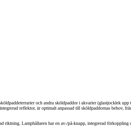
sköldpaddeterrarier och andra sköldpaddor i akvarier (glastjocklek u
 integrerad reflektor, är optimalt anpassad till sköldpaddornas behov, 
kad riktning. Lamphållaren har en av-/på-knapp, integrerad förkoppling