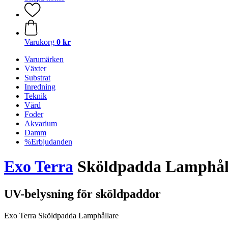
Varukorg
0 kr
Varumärken
Växter
Substrat
Inredning
Teknik
Vård
Foder
Akvarium
Damm
%Erbjudanden
Exo Terra
Sköldpadda Lamphål
UV-belysning för sköldpaddor
Exo Terra Sköldpadda Lamphållare