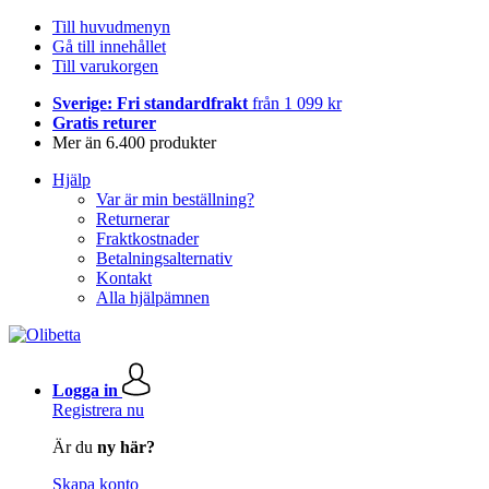
Till huvudmenyn
Gå till innehållet
Till varukorgen
Sverige: Fri standardfrakt
från 1 099 kr
Gratis returer
Mer än 6.400 produkter
Hjälp
Var är min beställning?
Returnerar
Fraktkostnader
Betalningsalternativ
Kontakt
Alla hjälpämnen
Logga in
Registrera nu
Är du
ny här?
Skapa konto