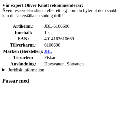
Vår expert Oliver Knott rekommenderar:
Även reservdelar slits ut efter ett tag - om du byter ut dem snabbt
kan du säkerställa en smidig drift!
Artikelnr.:
JBL-6106600
Innehåll:
1 st.
EAN:
4014162610669
Tillverkarnr.:
6106600
Marken (Hersteller):
JBL
Tierarten:
Fiskar
Användning:
Havsvatten, Sötvatten
Juridisk information
Passar med