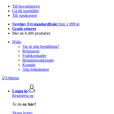
Till huvudmenyn
Gå till innehållet
Till varukorgen
Sverige: Fri standardfrakt
från 1 099 kr
Gratis returer
Mer än 6.400 produkter
Hjälp
Var är min beställning?
Returnerar
Fraktkostnader
Betalningsalternativ
Kontakt
Alla hjälpämnen
Logga in
Registrera nu
Är du
ny här?
Skapa konto