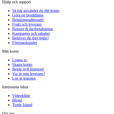
Hjälp och support
Så här använder du ditt konto
Göra en beställning
Betalningsalternativ
Frakt och leverans
Returer & återbetalningar
Kampanjer och rabatter
Behöver du mer hjälp?
Företagskunder
Mitt konto
Logga in
Skapa konto
Begär nytt lösenord
Var är min leverans?
Lös in kupong
Intressanta fakta
Videoklipp
Blogg
Turtle Island
Om oss