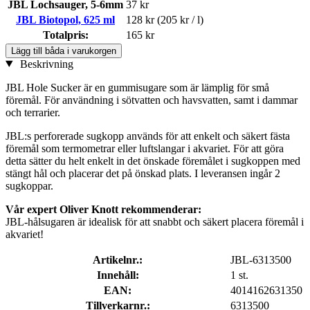
JBL Lochsauger, 5-6mm
37 kr
JBL Biotopol, 625 ml
128 kr
(205 kr / l)
Totalpris:
165 kr
Lägg till båda i varukorgen
Beskrivning
JBL Hole Sucker är en gummisugare som är lämplig för små
föremål. För användning i sötvatten och havsvatten, samt i dammar
och terrarier.
JBL:s perforerade sugkopp används för att enkelt och säkert fästa
föremål som termometrar eller luftslangar i akvariet. För att göra
detta sätter du helt enkelt in det önskade föremålet i sugkoppen med
stängt hål och placerar det på önskad plats. I leveransen ingår 2
sugkoppar.
Vår expert Oliver Knott rekommenderar:
JBL-hålsugaren är idealisk för att snabbt och säkert placera föremål i
akvariet!
Artikelnr.:
JBL-6313500
Innehåll:
1 st.
EAN:
4014162631350
Tillverkarnr.:
6313500