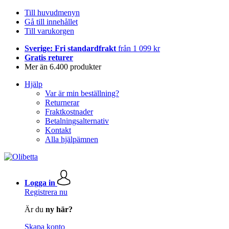
Till huvudmenyn
Gå till innehållet
Till varukorgen
Sverige: Fri standardfrakt
från 1 099 kr
Gratis returer
Mer än 6.400 produkter
Hjälp
Var är min beställning?
Returnerar
Fraktkostnader
Betalningsalternativ
Kontakt
Alla hjälpämnen
Logga in
Registrera nu
Är du
ny här?
Skapa konto