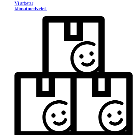
Vi arbetar
klimatmedvetet
.