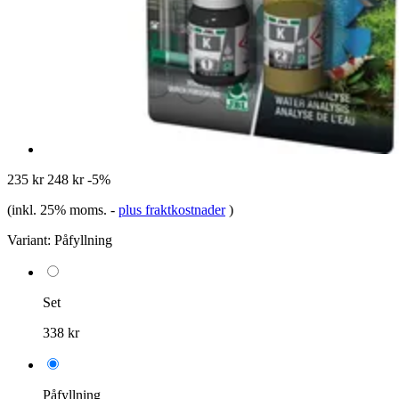
235 kr
248 kr
-5%
(inkl. 25% moms.
-
plus fraktkostnader
)
Variant:
Påfyllning
Set
338 kr
Påfyllning