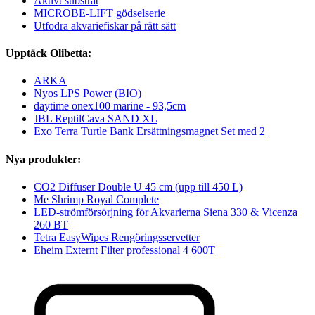
Aktivt substrat
MICROBE-LIFT gödselserie
Utfodra akvariefiskar på rätt sätt
Upptäck Olibetta:
ARKA
Nyos LPS Power (BIO)
daytime onex100 marine - 93,5cm
JBL ReptilCava SAND XL
Exo Terra Turtle Bank Ersättningsmagnet Set med 2
Nya produkter:
CO2 Diffuser Double U 45 cm (upp till 450 L)
Me Shrimp Royal Complete
LED-strömförsörjning för Akvarierna Siena 330 & Vicenza
260 BT
Tetra EasyWipes Rengöringsservetter
Eheim Externt Filter professional 4 600T