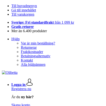
Till huvudmenyn
Gå till innehållet
Till varukorgen
Sverige: Fri standardfrakt
från 1 099 kr
Gratis returer
Mer än 6.400 produkter
Hjälp
Var är min beställning?
Returnerar
Fraktkostnader
Betalningsalternativ
Kontakt
Alla hjälpämnen
Logga in
Registrera nu
Är du
ny här?
Skapa konto