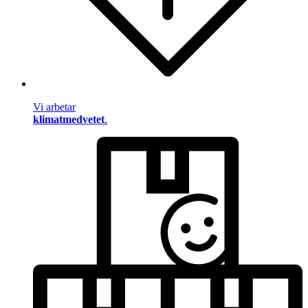
Vi arbetar
klimatmedvetet
.