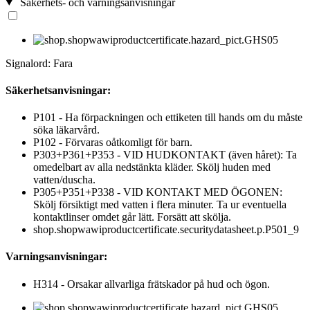
Säkerhets- och varningsanvisningar
Signalord: Fara
Säkerhetsanvisningar:
P101 - Ha förpackningen och ettiketen till hands om du måste
söka läkarvård.
P102 - Förvaras oåtkomligt för barn.
P303+P361+P353 - VID HUDKONTAKT (även håret): Ta
omedelbart av alla nedstänkta kläder. Skölj huden med
vatten/duscha.
P305+P351+P338 - VID KONTAKT MED ÖGONEN:
Skölj försiktigt med vatten i flera minuter. Ta ur eventuella
kontaktlinser omdet går lätt. Forsätt att skölja.
shop.shopwawiproductcertificate.securitydatasheet.p.P501_9
Varningsanvisningar:
H314 - Orsakar allvarliga frätskador på hud och ögon.