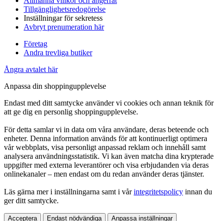
Allmänna villkor och ångerrät
Tillgänglighetsredogörelse
Inställningar för sekretess
Avbryt prenumeration här
Företag
Andra trevliga butiker
Ångra avtalet här
Anpassa din shoppingupplevelse
Endast med ditt samtycke använder vi cookies och annan teknik för
att ge dig en personlig shoppingupplevelse.
För detta samlar vi in data om våra användare, deras beteende och
enheter. Denna information används för att kontinuerligt optimera
vår webbplats, visa personligt anpassad reklam och innehåll samt
analysera användningsstatistik. Vi kan även matcha dina krypterade
uppgifter med externa leverantörer och visa erbjudanden via deras
onlinekanaler – men endast om du redan använder deras tjänster.
Läs gärna mer i inställningarna samt i vår
integritetspolicy
innan du
ger ditt samtycke.
Acceptera
Endast nödvändiga
Anpassa inställningar