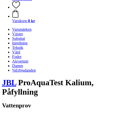
Varukorg
0 kr
Varumärken
Växter
Substrat
Inredning
Teknik
Vård
Foder
Akvarium
Damm
%Erbjudanden
JBL
ProAquaTest Kalium,
Påfyllning
Vattenprov