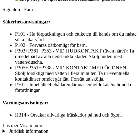
Signalord: Fara
Säkerhetsanvisningar:
P101 - Ha förpackningen och ettiketen till hands om du måste
söka läkarvård.
P102 - Förvaras oåtkomligt för barn.
P303+P361+P353 - VID HUDKONTAKT (även håret): Ta
omedelbart av alla nedstänkta kläder. Skölj huden med
vatten/duscha.
P305+P351+P338 - VID KONTAKT MED ÖGONEN:
Skölj försiktigt med vatten i flera minuter. Ta ur eventuella
kontaktlinser omdet går lätt. Forsätt att skölja.
P501 - Innehållet/behållaren lämnas enligt lokala/nationella
förordningar.
Varningsanvisningar:
H314 - Orsakar allvarliga frätskador på hud och ögon.
Läs mer
Visa mindre
Juridisk information