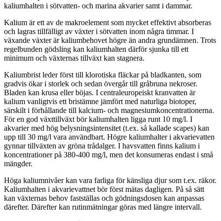
kaliumhalten i sötvatten- och marina akvarier samt i dammar.
Kalium är ett av de makroelement som mycket effektivt absorberas
och lagras tillfälligt av växter i sötvatten inom några timmar. I
växande växter är kaliumbehovet högre än andra grundämnen. Trots
regelbunden gödsling kan kaliumhalten därför sjunka till ett
minimum och växternas tillväxt kan stagnera.
Kaliumbrist leder först till klorotiska fläckar på bladkanten, som
gradvis ökar i storlek och sedan övergår till gråbruna nekroser.
Bladen kan krusa eller böjas. I centraleuropeiskt kranvatten är
kalium vanligtvis ett bristämne jämfört med naturliga biotoper,
särskilt i förhållande till kalcium- och magnesiumkoncentrationerna.
För en god växttillväxt bör kaliumhalten ligga runt 10 mg/l. I
akvarier med hög belysningsintensitet (t.ex. så kallade scapes) kan
upp till 30 mg/l vara användbart. Högre kaliumhalter i akvarievatten
gynnar tillväxten av gröna trådalger. I havsvatten finns kalium i
koncentrationer på 380-400 mg/l, men det konsumeras endast i små
mängder.
Höga kaliumnivåer kan vara farliga för känsliga djur som t.ex. räkor.
Kaliumhalten i akvarievattnet bör först mätas dagligen. På så sätt
kan växternas behov fastställas och gödningsdosen kan anpassas
därefter. Därefter kan rutinmätningar göras med längre intervall.