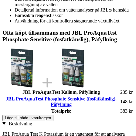
missfärgning av vatten
Detaljerad information om vattenanalyser på JBL:s hemsida
Barnsäkra reagensflaskor
Användning för att kontrollera stagnerande växttillväxt
Ofta köpt tillsammans med JBL ProAquaTest
Phosphate Sensitive (fosfatkänslig), Påfyllning
JBL ProAquaTest Kalium, Påfyllning
235 kr
JBL ProAquaTest Phosphate Sensitive (fosfatkänslig),
148 kr
Påfyllning
Totalpris:
383 kr
Lägg till båda i varukorgen
Beskrivning
JBL ProAqua Test K Potassium är ett vattentest för att analysera