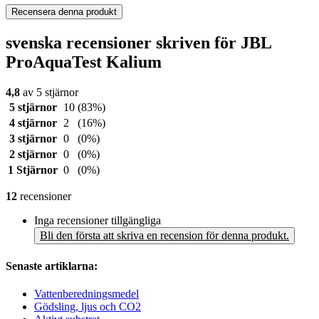
Recensera denna produkt
svenska recensioner skriven för JBL
ProAquaTest Kalium
4,8
av 5 stjärnor
5 stjärnor
10
(83%)
4 stjärnor
2
(16%)
3 stjärnor
0
(0%)
2 stjärnor
0
(0%)
1 Stjärnor
0
(0%)
12
recensioner
Inga recensioner tillgängliga
Bli den första att skriva en recension för denna produkt.
Senaste artiklarna:
Vattenberedningsmedel
Gödsling, ljus och CO2