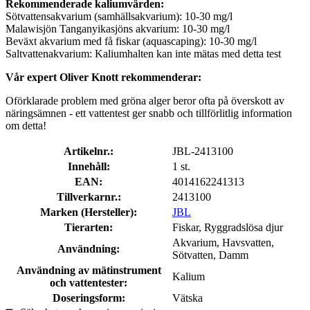
Rekommenderade kaliumvärden:
Sötvattensakvarium (samhällsakvarium): 10-30 mg/l
Malawisjön Tanganyikasjöns akvarium: 10-30 mg/l
Beväxt akvarium med få fiskar (aquascaping): 10-30 mg/l
Saltvattenakvarium: Kaliumhalten kan inte mätas med detta test
Vår expert Oliver Knott rekommenderar:
Oförklarade problem med gröna alger beror ofta på överskott av
näringsämnen - ett vattentest ger snabb och tillförlitlig information
om detta!
Artikelnr.:
JBL-2413100
Innehåll:
1 st.
EAN:
4014162241313
Tillverkarnr.:
2413100
Marken (Hersteller):
JBL
Tierarten:
Fiskar, Ryggradslösa djur
Akvarium, Havsvatten,
Användning:
Sötvatten, Damm
Användning av mätinstrument
Kalium
och vattentester:
Doseringsform:
Vätska