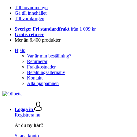
Till huvudmenyn
Gå till innehållet
Till varukorgen
Sverige: Fri standardfrakt
från 1 099 kr
Gratis returer
Mer än 6.400 produkter
Hjälp
Var är min beställning?
Returnerar
Fraktkostnader
Betalningsalternativ
Kontakt
Alla hjälpämnen
Logga in
Registrera nu
Är du
ny här?
Skapa konto