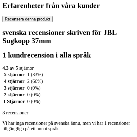
Erfarenheter från våra kunder
Recensera denna produkt
svenska recensioner skriven för JBL
Sugkopp 37mm
1 kundrecension i alla språk
4,3
av 5 stjärnor
5 stjärnor
1
(33%)
4 stjärnor
2
(66%)
3 stjärnor
0
(0%)
2 stjärnor
0
(0%)
1 Stjärnor
0
(0%)
3
recensioner
Vi har inga recensioner på svenska ännu, men vi har 1 recensioner
tillgängliga på ett annat språk.