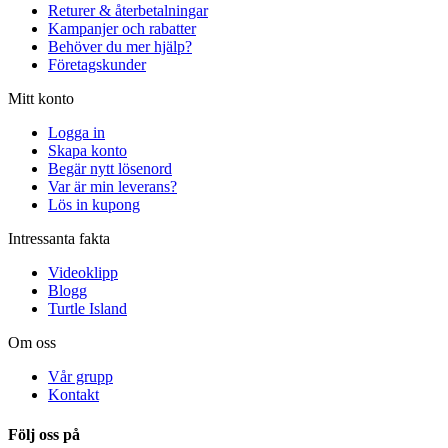
Returer & återbetalningar
Kampanjer och rabatter
Behöver du mer hjälp?
Företagskunder
Mitt konto
Logga in
Skapa konto
Begär nytt lösenord
Var är min leverans?
Lös in kupong
Intressanta fakta
Videoklipp
Blogg
Turtle Island
Om oss
Vår grupp
Kontakt
Följ oss på