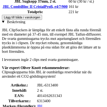
JBL Sugkopp 37mm, 2 st.
60 kr
(30 kr / st.)
JBL CombiBloc II CristalProfi, e4/7/900
161 kr
Totalpris:
221 kr
Lägg till båda i varukorgen
Beskrivning
JBL ClipSuckers är lämpliga för att enkelt fästa alla runda föremål
med en diameter på 37-45 mm, till exempel JBL Taifun-diffusorer.
De svarta gummisugarna trycks mot aquriumglaset och föremålen
trycks in i clipsen. De mycket robusta, genomskinliga
plastklämmorna är öppna på ena sidan för att göra det lättare att ta
bort föremålen.
I leveransen ingår 2 clips med svarta gummisugare.
Vår expert Oliver Knott rekommenderar:
Clipsugkopparna från JBL är oumbärliga reservdelar när du
använder ett CO2-gödslingssystem!
Artikelnr.:
JBL-6313400
Innehåll:
2 st.
EAN:
4014162631343
Tillverkarnr.:
6313400
Marken (Hersteller):
JBL